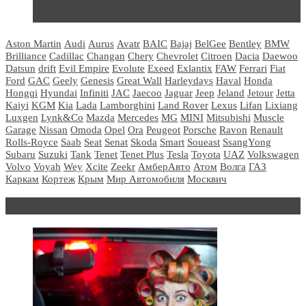
Не так страшен черт: мифы и реальность о ДЦ
LADA
Aston Martin
Audi
Aurus
Avatr
BAIC
Bajaj
BelGee
Bentley
BMW
Brilliance
Cadillac
Changan
Chery
Chevrolet
Citroen
Dacia
Daewoo
Datsun
drift
Evil Empire
Evolute
Exeed
Exlantix
FAW
Ferrari
Fiat
Ford
GAC
Geely
Genesis
Great Wall
Harleydays
Haval
Honda
Hongqi
Hyundai
Infiniti
JAC
Jaecoo
Jaguar
Jeep
Jeland
Jetour
Jetta
Kaiyi
KGM
Kia
Lada
Lamborghini
Land Rover
Lexus
Lifan
Lixiang
Luxgen
Lynk&Co
Mazda
Mercedes
MG
MINI
Mitsubishi
Muscle
Garage
Nissan
Omoda
Opel
Ora
Peugeot
Porsche
Ravon
Renault
Rolls-Royce
Saab
Seat
Senat
Skoda
Smart
Soueast
SsangYong
Subaru
Suzuki
Tank
Tenet
Tenet Plus
Tesla
Toyota
UAZ
Volkswagen
Volvo
Voyah
Wey
Xcite
Zeekr
АмберАвто
Атом
Волга
ГАЗ
Каркам
Кортеж
Крым
Мир Автомобиля
Москвич
Блондинка за рулем