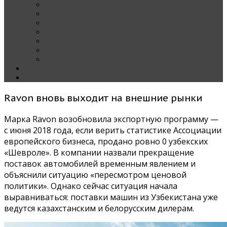
Наши тест-драйвы
Эксклюзив
За рулем Кареты — колонка редактора
Блондинка за рулем
Карета вокруг света
Полезные Советы
ММАС
Контакты
О нас
Ravon вновь выходит на внешние рынки
Марка Ravon возобновила экспортную программу —
с июня 2018 года, если верить статистике Ассоциации
европейского бизнеса, продано ровно 0 узбекских
«Шевроле». В компании назвали прекращение
поставок автомобилей временным явлением и
объяснили ситуацию «пересмотром ценовой
политики». Однако сейчас ситуация начала
выравниваться: поставки машин из Узбекистана уже
ведутся казахстанским и белорусским дилерам.