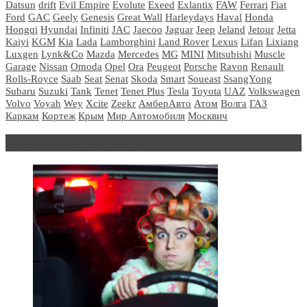
Datsun
drift
Evil Empire
Evolute
Exeed
Exlantix
FAW
Ferrari
Fiat
Ford
GAC
Geely
Genesis
Great Wall
Harleydays
Haval
Honda
Hongqi
Hyundai
Infiniti
JAC
Jaecoo
Jaguar
Jeep
Jeland
Jetour
Jetta
Kaiyi
KGM
Kia
Lada
Lamborghini
Land Rover
Lexus
Lifan
Lixiang
Luxgen
Lynk&Co
Mazda
Mercedes
MG
MINI
Mitsubishi
Muscle
Garage
Nissan
Omoda
Opel
Ora
Peugeot
Porsche
Ravon
Renault
Rolls-Royce
Saab
Seat
Senat
Skoda
Smart
Soueast
SsangYong
Subaru
Suzuki
Tank
Tenet
Tenet Plus
Tesla
Toyota
UAZ
Volkswagen
Volvo
Voyah
Wey
Xcite
Zeekr
АмберАвто
Атом
Волга
ГАЗ
Каркам
Кортеж
Крым
Мир Автомобиля
Москвич
Блондинка за рулем