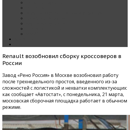
Наши тест-драйвы
Эксклюзив
За рулем Кареты — колонка редактора
Блондинка за рулем
Карета вокруг света
Полезные Советы
ММАС
Контакты
О нас
Renault возобновил сборку кроссоверов в
России
Завод «Рено Россия» в Москве возобновил работу
после трехнедельного простоя, введенного из-за
сложностей с логистикой и нехватки комплектующих:
как сообщает «Автостат», с понедельника, 21 марта,
московская сборочная площадка работает в обычном
режиме.