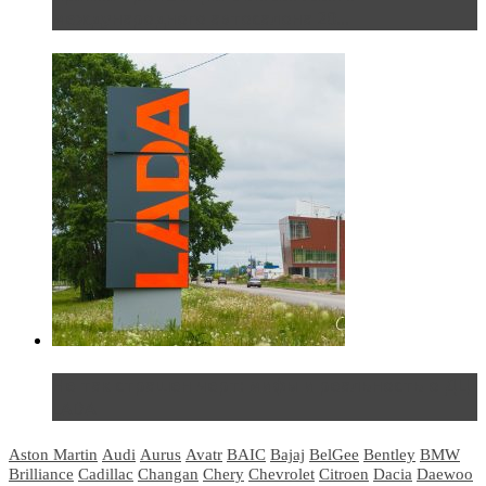
международного автосалона 20...
Не так страшен черт: мифы и реальность о ДЦ
LADA
Aston Martin
Audi
Aurus
Avatr
BAIC
Bajaj
BelGee
Bentley
BMW
Brilliance
Cadillac
Changan
Chery
Chevrolet
Citroen
Dacia
Daewoo