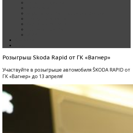
Наши тест-драйвы
Эксклюзив
За рулем Кареты — колонка редактора
Блондинка за рулем
Карета вокруг света
Полезные Советы
ММАС
Контакты
О нас
Розыгрыш Skoda Rapid от ГК «Вагнер»
Участвуйте в розыгрыше автомобиля ŠKODA RAPID от
ГК «Вагнер» до 13 апреля!