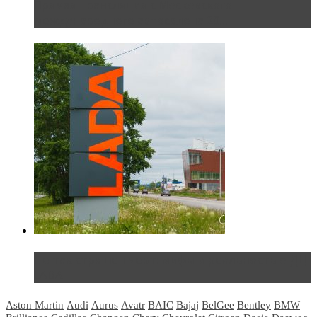
Прямая трансляция с Московского
международного автосалона 20...
Не так страшен черт: мифы и реальность о ДЦ
LADA
Aston Martin
Audi
Aurus
Avatr
BAIC
Bajaj
BelGee
Bentley
BMW