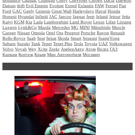
Brilliance
Cadillac
Changan
Chery
Chevrolet
Citroen
Dacia
Daewoo
Datsun
drift
Evil Empire
Evolute
Exeed
Exlantix
FAW
Ferrari
Fiat
Ford
GAC
Geely
Genesis
Great Wall
Harleydays
Haval
Honda
Hongqi
Hyundai
Infiniti
JAC
Jaecoo
Jaguar
Jeep
Jeland
Jetour
Jetta
Kaiyi
KGM
Kia
Lada
Lamborghini
Land Rover
Lexus
Lifan
Lixiang
Luxgen
Lynk&Co
Mazda
Mercedes
MG
MINI
Mitsubishi
Muscle
Garage
Nissan
Omoda
Opel
Ora
Peugeot
Porsche
Ravon
Renault
Rolls-Royce
Saab
Seat
Senat
Skoda
Smart
Soueast
SsangYong
Subaru
Suzuki
Tank
Tenet
Tenet Plus
Tesla
Toyota
UAZ
Volkswagen
Volvo
Voyah
Wey
Xcite
Zeekr
АмберАвто
Атом
Волга
ГАЗ
Каркам
Кортеж
Крым
Мир Автомобиля
Москвич
Блондинка за рулем