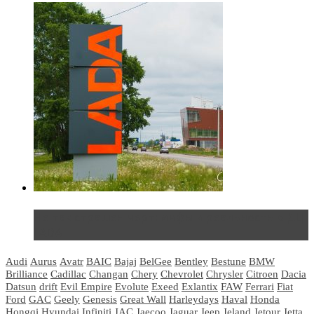
Не так страшен черт: мифы и реальность о ДЦ
LADA
Audi
Aurus
Avatr
BAIC
Bajaj
BelGee
Bentley
Bestune
BMW
Brilliance
Cadillac
Changan
Chery
Chevrolet
Chrysler
Citroen
Dacia
Datsun
drift
Evil Empire
Evolute
Exeed
Exlantix
FAW
Ferrari
Fiat
Ford
GAC
Geely
Genesis
Great Wall
Harleydays
Haval
Honda
Hongqi
Hyundai
Infiniti
JAC
Jaecoo
Jaguar
Jeep
Jeland
Jetour
Jetta