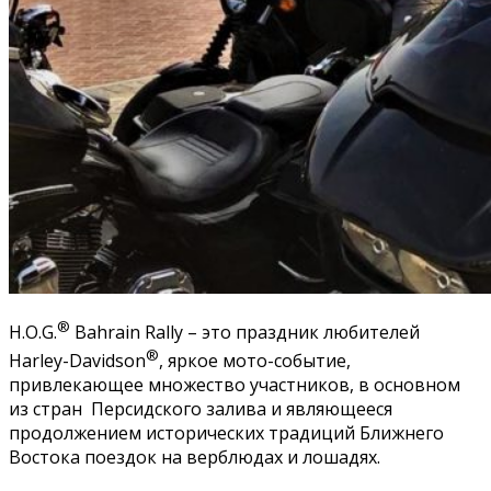
®
H.O.G.
Bahrain Rally – это праздник любителей
®
Harley-Davidson
, яркое мото-событие,
привлекающее множество участников, в основном
из стран Персидского залива и являющееся
продолжением исторических традиций Ближнего
Востока поездок на верблюдах и лошадях.