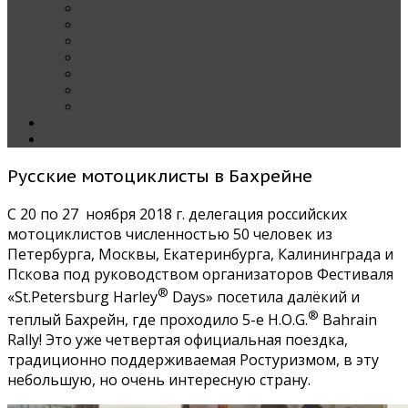
Наши тест-драйвы
Эксклюзив
За рулем Кареты — колонка редактора
Блондинка за рулем
Карета вокруг света
Полезные Советы
ММАС
Контакты
О нас
Русские мотоциклисты в Бахрейне
С 20 по 27 ноября 2018 г. делегация российских
мотоциклистов численностью 50 человек из
Петербурга, Москвы, Екатеринбурга, Калининграда и
Пскова под руководством организаторов Фестиваля
®
«St.Petersburg Harley
Days» посетила далёкий и
®
теплый Бахрейн, где проходило 5-е H.O.G.
Bahrain
Rally! Это уже четвертая официальная поездка,
традиционно поддерживаемая Ростуризмом, в эту
небольшую, но очень интересную страну.