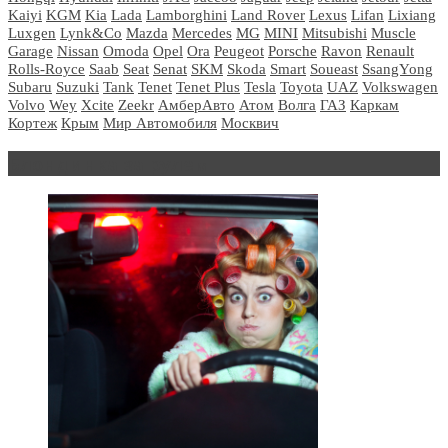
Kaiyi
KGM
Kia
Lada
Lamborghini
Land Rover
Lexus
Lifan
Lixiang
Luxgen
Lynk&Co
Mazda
Mercedes
MG
MINI
Mitsubishi
Muscle
Garage
Nissan
Omoda
Opel
Ora
Peugeot
Porsche
Ravon
Renault
Rolls-Royce
Saab
Seat
Senat
SKM
Skoda
Smart
Soueast
SsangYong
Subaru
Suzuki
Tank
Tenet
Tenet Plus
Tesla
Toyota
UAZ
Volkswagen
Volvo
Wey
Xcite
Zeekr
АмберАвто
Атом
Волга
ГАЗ
Каркам
Кортеж
Крым
Мир Автомобиля
Москвич
Блондинка за рулем