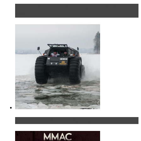
Тест-драйв Toyota C-HR: идеальный качок для
России
«Шерп» — свобода выбора пути