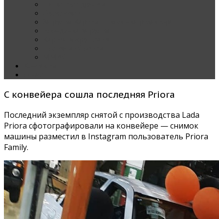
Наши тест-драйвы
Эксклюзив
За рулем Кареты — колонка редактора
Блондинка за рулем
Карета вокруг света
Полезные Советы
ММАС
Контакты
О нас
С конвейера сошла последняя Priora
Последний экземпляр снятой с производства Lada
Priora сфотографировали на конвейере — снимок
машины разместил в Instagram пользователь Priora
Family.