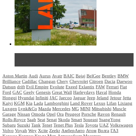
Не так страшен черт: мифы и реальность о ДЦ
LADA
Aston Martin
Audi
Aurus
Avatr
BAIC
Bajaj
BelGee
Bentley
BMW
Brilliance
Cadillac
Changan
Chery
Chevrolet
Citroen
Dacia
Daewoo
Datsun
drift
Evil Empire
Evolute
Exeed
Exlantix
FAW
Ferrari
Fiat
Ford
GAC
Geely
Genesis
Great Wall
Harleydays
Haval
Honda
Hongqi
Hyundai
Infiniti
JAC
Jaecoo
Jaguar
Jeep
Jeland
Jetour
Jetta
Kaiyi
KGM
Kia
Lada
Lamborghini
Land Rover
Lexus
Lifan
Lixiang
Luxgen
Lynk&Co
Mazda
Mercedes
MG
MINI
Mitsubishi
Muscle
Garage
Nissan
Omoda
Opel
Ora
Peugeot
Porsche
Ravon
Renault
Rolls-Royce
Saab
Seat
Senat
Skoda
Smart
Soueast
SsangYong
Subaru
Suzuki
Tank
Tenet
Tenet Plus
Tesla
Toyota
UAZ
Volkswagen
Volvo
Voyah
Wey
Xcite
Zeekr
АмберАвто
Атом
Волга
ГАЗ
Каркам
Кортеж
Крым
Мир Автомобиля
Москвич