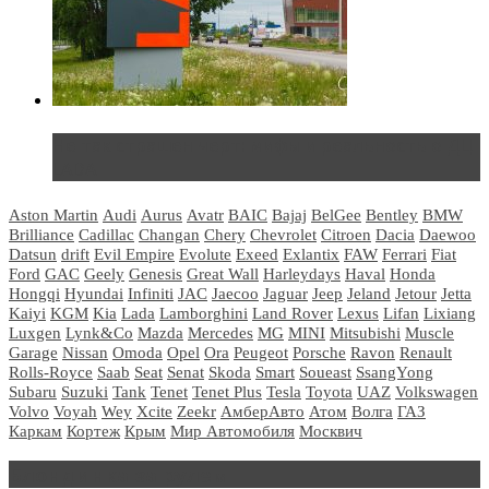
Не так страшен черт: мифы и реальность о ДЦ
LADA
Aston Martin
Audi
Aurus
Avatr
BAIC
Bajaj
BelGee
Bentley
BMW
Brilliance
Cadillac
Changan
Chery
Chevrolet
Citroen
Dacia
Daewoo
Datsun
drift
Evil Empire
Evolute
Exeed
Exlantix
FAW
Ferrari
Fiat
Ford
GAC
Geely
Genesis
Great Wall
Harleydays
Haval
Honda
Hongqi
Hyundai
Infiniti
JAC
Jaecoo
Jaguar
Jeep
Jeland
Jetour
Jetta
Kaiyi
KGM
Kia
Lada
Lamborghini
Land Rover
Lexus
Lifan
Lixiang
Luxgen
Lynk&Co
Mazda
Mercedes
MG
MINI
Mitsubishi
Muscle
Garage
Nissan
Omoda
Opel
Ora
Peugeot
Porsche
Ravon
Renault
Rolls-Royce
Saab
Seat
Senat
Skoda
Smart
Soueast
SsangYong
Subaru
Suzuki
Tank
Tenet
Tenet Plus
Tesla
Toyota
UAZ
Volkswagen
Volvo
Voyah
Wey
Xcite
Zeekr
АмберАвто
Атом
Волга
ГАЗ
Каркам
Кортеж
Крым
Мир Автомобиля
Москвич
Блондинка за рулем