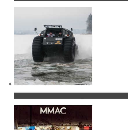
«Шерп» — свобода выбора пути