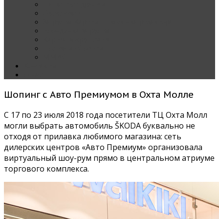
Наши тест-драйвы
Эксклюзив
За рулем Кареты — колонка редактора
Блондинка за рулем
Карета вокруг света
Полезные Советы
ММАС
Контакты
О нас
Шопинг с Авто Премиумом в Охта Молле
С 17 по 23 июля 2018 года посетители ТЦ Охта Молл
могли выбрать автомобиль ŠKODA буквально не
отходя от прилавка любимого магазина: сеть
дилерских центров «Авто Премиум» организовала
виртуальный шоу-рум прямо в центральном атриуме
торгового комплекса.