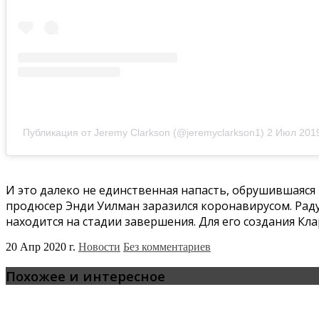
Публикация от Jeremy Clarkson (@jeremyclarkson1)
2 Июл 2019
И это далеко не единственная напасть, обрушившаяся
продюсер Энди Уилман заразился коронавирусом. Радуе
находится на стадии завершения. Для его создания К
20 Апр 2020 г.
Новости
Без комментариев
Похожее и интересное