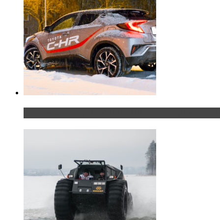
Тест-драйв Toyota C-HR: идеальный качок для Р