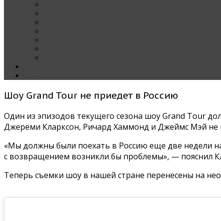
Наши тест-драйвы
Эксклюзив
За рулем Кареты — колонка редактора
Блондинка за рулем
Карета вокруг света
Полезные Советы
ММАС
Контакты
О нас
Шоу Grand Tour не приедет в Россию
Один из эпизодов текущего сезона шоу Grand Tour до
Джереми Кларксон, Ричард Хаммонд и Джеймс Мэй не 
«Мы должны были поехать в Россию еще две недели на
с возвращением возникли бы проблемы», — пояснил Кл
Теперь съемки шоу в нашей стране перенесены на не