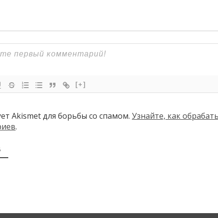
[+]
ует Akismet для борьбы со спамом.
Узнайте, как обраба
риев
.
В