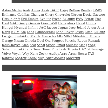
LADA
Aston Martin
Audi
Aurus
Avatr
BAIC
Bajaj
BelGee
Bentley
BMW
Brilliance
Cadillac
Changan
Chery
Chevrolet
Citroen
Dacia
Daewoo
Datsun
drift
Evil Empire
Evolute
Exeed
Exlantix
FAW
Ferrari
Fiat
Ford
GAC
Geely
Genesis
Great Wall
Harleydays
Haval
Honda
Hongqi
Hyundai
Infiniti
JAC
Jaecoo
Jaguar
Jeep
Jeland
Jetour
Jetta
Kaiyi
KGM
Kia
Lada
Lamborghini
Land Rover
Lexus
Lifan
Lixiang
Luxgen
Lynk&Co
Mazda
Mercedes
MG
MINI
Mitsubishi
Muscle
Garage
Nissan
Omoda
Opel
Ora
Peugeot
Porsche
Ravon
Renault
Rolls-Royce
Saab
Seat
Senat
Skoda
Smart
Soueast
SsangYong
Subaru
Suzuki
Tank
Tenet
Tenet Plus
Tesla
Toyota
UAZ
Volkswagen
Volvo
Voyah
Wey
Xcite
Zeekr
АмберАвто
Атом
Волга
ГАЗ
Каркам
Кортеж
Крым
Мир Автомобиля
Москвич
Блондинка за рулем