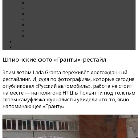
Наши тест-драйвы
Эксклюзив
За рулем Кареты — колонка редактора
Блондинка за рулем
Карета вокруг света
Полезные Советы
ММАС
Контакты
О нас
Шпионские фото «Гранты»-рестайл
Этим летом Lada Granta переживёт долгожданный
рестайлинг. И, судя по фотографиям, которые сегодня
опубликовал «Русский автомобиль», работа не стоит
на месте — на полигоне НТЦ в Тольятти под толстым
слоем камуфляжа журналисты увидели что-то, явно
напоминающее «Гранту».