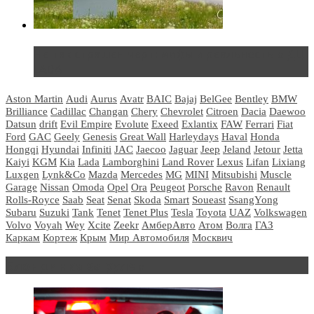
Не так страшен черт: мифы и реальность о ДЦ
LADA
Aston Martin
Audi
Aurus
Avatr
BAIC
Bajaj
BelGee
Bentley
BMW
Brilliance
Cadillac
Changan
Chery
Chevrolet
Citroen
Dacia
Daewoo
Datsun
drift
Evil Empire
Evolute
Exeed
Exlantix
FAW
Ferrari
Fiat
Ford
GAC
Geely
Genesis
Great Wall
Harleydays
Haval
Honda
Hongqi
Hyundai
Infiniti
JAC
Jaecoo
Jaguar
Jeep
Jeland
Jetour
Jetta
Kaiyi
KGM
Kia
Lada
Lamborghini
Land Rover
Lexus
Lifan
Lixiang
Luxgen
Lynk&Co
Mazda
Mercedes
MG
MINI
Mitsubishi
Muscle
Garage
Nissan
Omoda
Opel
Ora
Peugeot
Porsche
Ravon
Renault
Rolls-Royce
Saab
Seat
Senat
Skoda
Smart
Soueast
SsangYong
Subaru
Suzuki
Tank
Tenet
Tenet Plus
Tesla
Toyota
UAZ
Volkswagen
Volvo
Voyah
Wey
Xcite
Zeekr
АмберАвто
Атом
Волга
ГАЗ
Каркам
Кортеж
Крым
Мир Автомобиля
Москвич
Блондинка за рулем