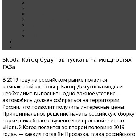
Наши тест-драйвы
Эксклюзив
За рулем Кареты — колонка редактора
Блондинка за рулем
Карета вокруг света
Полезные Советы
ММАС
Контакты
О нас
Skoda Karoq будут выпускать на мощностях
ГАЗа
В 2019 году на российском рынке появится
компактный кроссовер Karoq. Для успеха модели
необходимо выполнить одно важное условие —
автомобиль должен собираться на территории
России, что позволит получить интересные цены.
Принципиальное решение начать российскую сборку
паркетника было озвучено еще прошлой осенью:
«Новый Karoq появится во второй половине 2019
года», — заявил тогда Ян Прохазка, глава российского