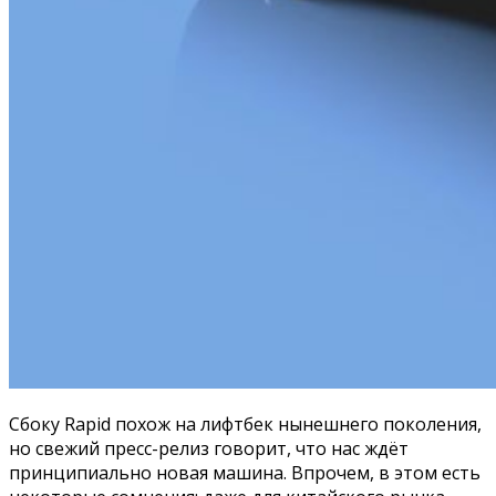
Сбоку Rapid похож на лифтбек нынешнего поколения,
но свежий пресс-релиз говорит, что нас ждёт
принципиально новая машина. Впрочем, в этом есть