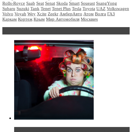
Rolls-Royce
Saab
Seat
Senat
Skoda
Smart
Soueast
SsangYong
Subaru
Suzuki
Tank
Tenet
Tenet Plus
Tesla
Toyota
UAZ
Volkswagen
Volvo
Voyah
Wey
Xcite
Zeekr
АмберАвто
Атом
Волга
ГАЗ
Каркам
Кортеж
Крым
Мир Автомобиля
Москвич
Блондинка за рулем
Блондинка в автосервисе: первый раз всегда