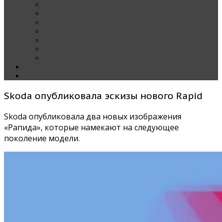
Наши тест-драйвы
Эксклюзив
За рулем Кареты — колонка редактора
Блондинка за рулем
Карета вокруг света
Полезные Советы
ММАС
Контакты
О нас
Skoda опубликовала эскизы нового Rapid
Skoda опубликовала два новых изображения
«Рапида», которые намекают на следующее
поколение модели.