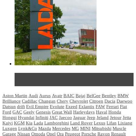
Не так страшен черт: мифы и реальность о ДЦ
LADA
Aston Martin
Audi
Aurus
Avatr
BAIC
Bajaj
BelGee
Bentley
BMW
Brilliance
Cadillac
Changan
Chery
Chevrolet
Citroen
Dacia
Daewoo
Datsun
drift
Evil Empire
Evolute
Exeed
Exlantix
FAW
Ferrari
Fiat
Ford
GAC
Geely
Genesis
Great Wall
Harleydays
Haval
Honda
Hongqi
Hyundai
Infiniti
JAC
Jaecoo
Jaguar
Jeep
Jeland
Jetour
Jetta
Kaiyi
KGM
Kia
Lada
Lamborghini
Land Rover
Lexus
Lifan
Lixiang
Luxgen
Lynk&Co
Mazda
Mercedes
MG
MINI
Mitsubishi
Muscle
Garage
Nissan
Omoda
Opel
Ora
Peugeot
Porsche
Ravon
Renault