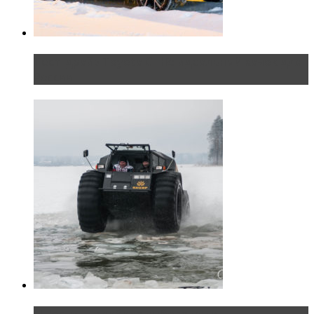
Тест-драйв Toyota C-HR: идеальный качок для
России