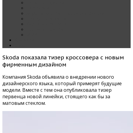
Наши тест-драйвы
Эксклюзив
За рулем Кареты — колонка редактора
Блондинка за рулем
Карета вокруг света
Полезные Советы
ММАС
Контакты
О нас
Skoda показала тизер кроссовера с новым
фирменным дизайном
Компания Skoda объявила о внедрении нового
дизайнерского языка, который примерят будущие
модели. Вместе с тем она опубликовала тизер
первенца новой линейки, стоящего как бы за
матовым стеклом.