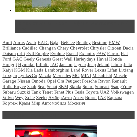
Не так страшен черт: мифы и реальность о ДЦ
LADA
Audi
Aurus
Avatr
BAIC
Bajaj
BelGee
Bentley
Bestune
BMW
Brilliance
Cadillac
Changan
Chery
Chevrolet
Chrysler
Citroen
Dacia
Datsun
drift
Evil Empire
Evolute
Exeed
Exlantix
FAW
Ferrari
Fiat
Ford
GAC
Geely
Genesis
Great Wall
Harleydays
Haval
Honda
Hongqi
Hyundai
Infiniti
JAC
Jaecoo
Jaguar
Jeep
Jeland
Jetour
Jetta
Kaiyi
KGM
Kia
Lada
Lamborghini
Land Rover
Lexus
Lifan
Lixiang
Luxgen
Lynk&Co
Mazda
Mercedes
MG
MINI
Mitsubishi
Muscle
Garage
Nissan
Omoda
Opel
Ora
Peugeot
Porsche
Ravon
Renault
Rolls-Royce
Saab
Seat
Senat
SKM
Skoda
Smart
Soueast
SsangYong
Subaru
Suzuki
Tank
Tenet
Tenet Plus
Tesla
Toyota
UAZ
Volkswagen
Volvo
Wey
Xcite
Zeekr
АмберАвто
Атом
Волга
ГАЗ
Каркам
Кортеж
Крым
Мир Автомобиля
Москвич
Блондинка за рулем