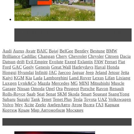
Не так страшен черт: мифы и реальность о ДЦ
LADA
Audi
Aurus
Avatr
BAIC
Bajaj
BelGee
Bentley
Bestune
BMW
Brilliance
Cadillac
Changan
Chery
Chevrolet
Chrysler
Citroen
Dacia
Datsun
drift
Evil Empire
Evolute
Exeed
Exlantix
FAW
Ferrari
Fiat
Ford
GAC
Geely
Genesis
Great Wall
Harleydays
Haval
Honda
Hongqi
Hyundai
Infiniti
JAC
Jaecoo
Jaguar
Jeep
Jeland
Jetour
Jetta
Kaiyi
KGM
Kia
Lada
Lamborghini
Land Rover
Lexus
Lifan
Lixiang
Luxgen
Lynk&Co
Mazda
Mercedes
MG
MINI
Mitsubishi
Muscle
Garage
Nissan
Omoda
Opel
Ora
Peugeot
Porsche
Ravon
Renault
Rolls-Royce
Saab
Seat
Senat
SKM
Skoda
Smart
Soueast
SsangYong
Subaru
Suzuki
Tank
Tenet
Tenet Plus
Tesla
Toyota
UAZ
Volkswagen
Volvo
Wey
Xcite
Zeekr
АмберАвто
Атом
Волга
ГАЗ
Каркам
Кортеж
Крым
Мир Автомобиля
Москвич
Блондинка за рулем