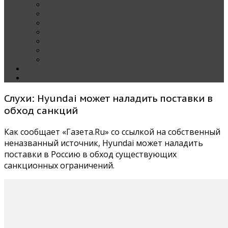
Наши тест-драйвы
Эксклюзив
За рулем Кареты — колонка редактора
Блондинка за рулем
Карета вокруг света
Полезные Советы
ММАС
Контакты
О нас
Слухи: Hyundai может наладить поставки в
обход санкций
Как сообщает «Газета.Ru» со ссылкой на собственный
неназванный источник, Hyundai может наладить
поставки в Россию в обход существующих
санкционных ограничений.