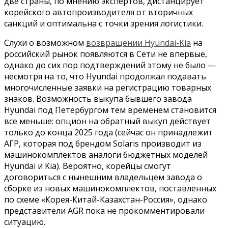
две страны, по мнению экспертов, дистанцирует
корейского автопроизводителя от вторичных
санкций и оптимальна с точки зрения логистики.
Слухи о возможном
возвращении Hyundai-Kia
на
российский рынок появляются в Сети не впервые,
однако до сих пор подтверждений этому не было —
несмотря на то, что Hyundai продолжал подавать
многочисленные заявки на регистрацию товарных
знаков. Возможность выкупа бывшего завода
Hyundai под Петербургом тем временем становится
все меньше: опцион на обратный выкуп действует
только до конца 2025 года (сейчас он принадлежит
АГР, которая под брендом Solaris производит из
машинокомплектов аналоги бюджетных моделей
Hyundai и Kia). Вероятно, корейцы смогут
договориться с нынешним владельцем завода о
сборке из новых машинокомплектов, поставленных
по схеме «Корея-Китай-Казахстан-Россия», однако
представители AGR пока не прокомментировали
ситуацию.