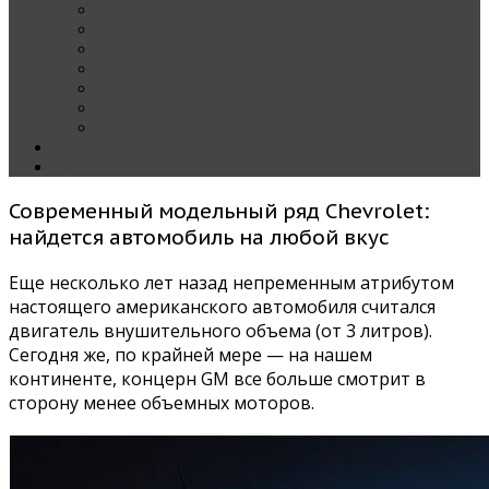
Наши тест-драйвы
Эксклюзив
За рулем Кареты — колонка редактора
Блондинка за рулем
Карета вокруг света
Полезные Советы
ММАС
Контакты
О нас
Современный модельный ряд Chevrolet:
найдется автомобиль на любой вкус
Еще несколько лет назад непременным атрибутом
настоящего американского автомобиля считался
двигатель внушительного объема (от 3 литров).
Сегодня же, по крайней мере — на нашем
континенте, концерн GM все больше смотрит в
сторону менее объемных моторов.