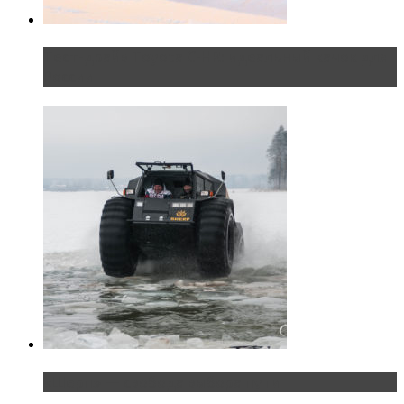
Тест-драйв Toyota C-HR: идеальный качок для
России
«Шерп» — свобода выбора пути