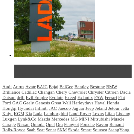
Не так страшен черт: мифы и реальность о ДЦ
LADA
Audi
Aurus
Avatr
BAIC
Bajaj
BelGee
Bentley
Bestune
BMW
Brilliance
Cadillac
Changan
Chery
Chevrolet
Chrysler
Citroen
Dacia
Datsun
drift
Evil Empire
Evolute
Exeed
Exlantix
FAW
Ferrari
Fiat
Ford
GAC
Geely
Genesis
Great Wall
Harleydays
Haval
Honda
Hongqi
Hyundai
Infiniti
JAC
Jaecoo
Jaguar
Jeep
Jeland
Jetour
Jetta
Kaiyi
KGM
Kia
Lada
Lamborghini
Land Rover
Lexus
Lifan
Lixiang
Luxgen
Lynk&Co
Mazda
Mercedes
MG
MINI
Mitsubishi
Muscle
Garage
Nissan
Omoda
Opel
Ora
Peugeot
Porsche
Ravon
Renault
Rolls-Royce
Saab
Seat
Senat
SKM
Skoda
Smart
Soueast
SsangYong