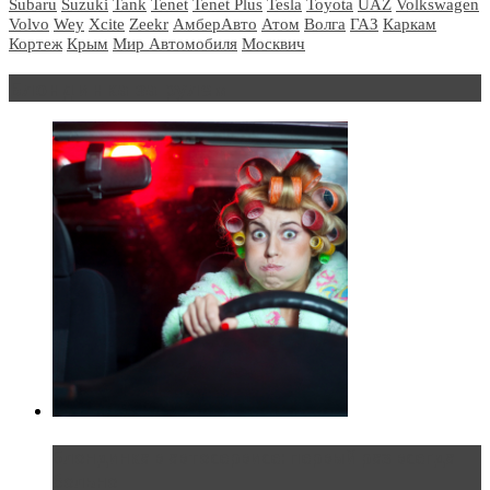
Subaru
Suzuki
Tank
Tenet
Tenet Plus
Tesla
Toyota
UAZ
Volkswagen
Volvo
Wey
Xcite
Zeekr
АмберАвто
Атом
Волга
ГАЗ
Каркам
Кортеж
Крым
Мир Автомобиля
Москвич
Блондинка за рулем
Блондинка в автосервисе: первый раз всегда
больно