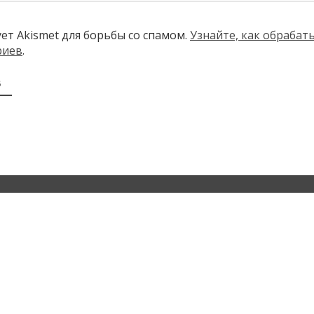
ует Akismet для борьбы со спамом.
Узнайте, как обраба
риев
.
В