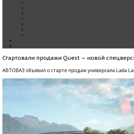
Наши тест-драйвы
Эксклюзив
За рулем Кареты — колонка редактора
Блондинка за рулем
Карета вокруг света
Полезные Советы
ММАС
Контакты
О нас
Стартовали продажи Quest — новой спецверси
АВТОВАЗ объявил о старте продаж универсала Lada La