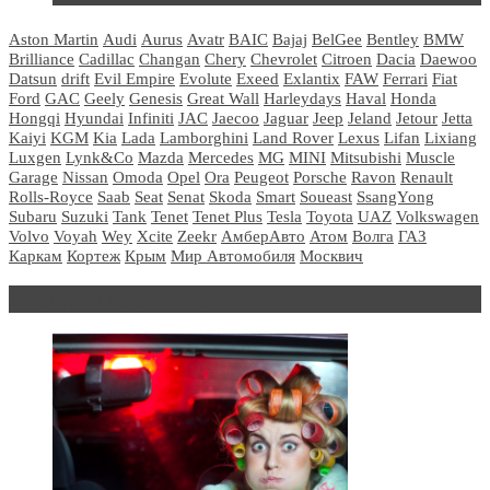
Aston Martin
Audi
Aurus
Avatr
BAIC
Bajaj
BelGee
Bentley
BMW
Brilliance
Cadillac
Changan
Chery
Chevrolet
Citroen
Dacia
Daewoo
Datsun
drift
Evil Empire
Evolute
Exeed
Exlantix
FAW
Ferrari
Fiat
Ford
GAC
Geely
Genesis
Great Wall
Harleydays
Haval
Honda
Hongqi
Hyundai
Infiniti
JAC
Jaecoo
Jaguar
Jeep
Jeland
Jetour
Jetta
Kaiyi
KGM
Kia
Lada
Lamborghini
Land Rover
Lexus
Lifan
Lixiang
Luxgen
Lynk&Co
Mazda
Mercedes
MG
MINI
Mitsubishi
Muscle
Garage
Nissan
Omoda
Opel
Ora
Peugeot
Porsche
Ravon
Renault
Rolls-Royce
Saab
Seat
Senat
Skoda
Smart
Soueast
SsangYong
Subaru
Suzuki
Tank
Tenet
Tenet Plus
Tesla
Toyota
UAZ
Volkswagen
Volvo
Voyah
Wey
Xcite
Zeekr
АмберАвто
Атом
Волга
ГАЗ
Каркам
Кортеж
Крым
Мир Автомобиля
Москвич
Блондинка за рулем