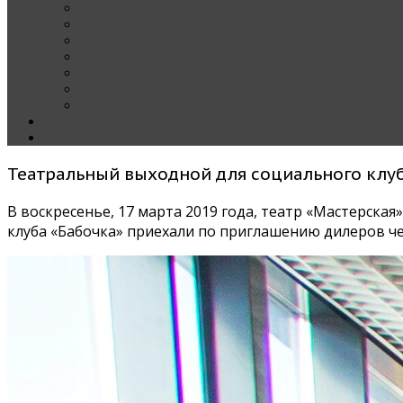
Наши тест-драйвы
Эксклюзив
За рулем Кареты — колонка редактора
Блондинка за рулем
Карета вокруг света
Полезные Советы
ММАС
Контакты
О нас
Театральный выходной для социального клу
В воскресенье, 17 марта 2019 года, театр «Мастерска
клуба «Бабочка» приехали по приглашению дилеров ч