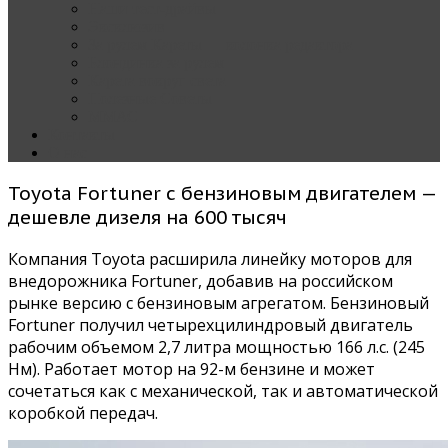
Наши тест-драйвы
Эксклюзив
За рулем Кареты — колонка редактора
Блондинка за рулем
Карета вокруг света
Полезные Советы
ММАС
Контакты
О нас
Toyota Fortuner с бензиновым двигателем —
дешевле дизеля на 600 тысяч
Компания Toyota расширила линейку моторов для
внедорожника Fortuner, добавив на российском
рынке версию с бензиновым агрегатом. Бензиновый
Fortuner получил четырехцилиндровый двигатель
рабочим объемом 2,7 литра мощностью 166 л.с. (245
Нм). Работает мотор на 92-м бензине и может
сочетаться как с механической, так и автоматической
коробкой передач.