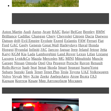
Не так страшен черт: мифы и реальность о ДЦ
LADA
Aston Martin
Audi
Aurus
Avatr
BAIC
Bajaj
BelGee
Bentley
BMW
Brilliance
Cadillac
Changan
Chery
Chevrolet
Citroen
Dacia
Daewoo
Datsun
drift
Evil Empire
Evolute
Exeed
Exlantix
FAW
Ferrari
Fiat
Ford
GAC
Geely
Genesis
Great Wall
Harleydays
Haval
Honda
Hongqi
Hyundai
Infiniti
JAC
Jaecoo
Jaguar
Jeep
Jeland
Jetour
Jetta
Kaiyi
KGM
Kia
Lada
Lamborghini
Land Rover
Lexus
Lifan
Lixiang
Luxgen
Lynk&Co
Mazda
Mercedes
MG
MINI
Mitsubishi
Muscle
Garage
Nissan
Omoda
Opel
Ora
Peugeot
Porsche
Ravon
Renault
Rolls-Royce
Saab
Seat
Senat
Skoda
Smart
Soueast
SsangYong
Subaru
Suzuki
Tank
Tenet
Tenet Plus
Tesla
Toyota
UAZ
Volkswagen
Volvo
Voyah
Wey
Xcite
Zeekr
АмберАвто
Атом
Волга
ГАЗ
Каркам
Кортеж
Крым
Мир Автомобиля
Москвич
Блондинка за рулем