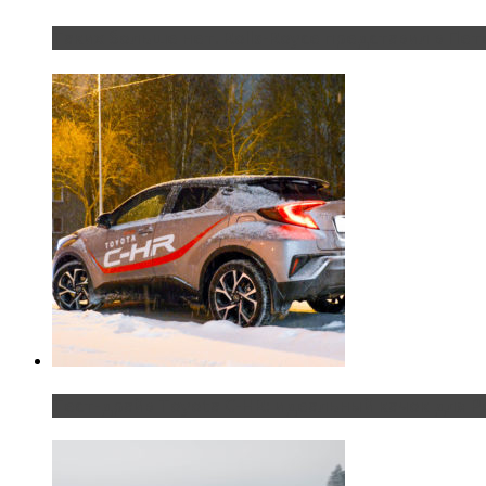
Таких больше нет. Rolls-Royce представил в Пет
Тест-драйв Toyota C-HR: идеальный качок для Р