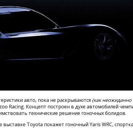
теристики авто, пока не раскрываются
(как неожиданно
oo Racing. Концепт построен в духе автомобилей чемпи
заимствовать технические решение гоночных болидов.
выставке Toyota покажет гоночный Yaris WRC, спорткар 