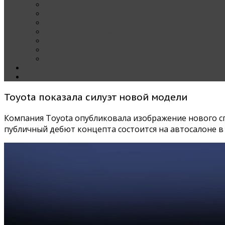
Наши тест-драйвы
Эксклюзив
За рулем Кареты — колонка редактора
Блондинка за рулем
Карета вокруг света
Полезные Советы
ММАС
Контакты
О нас
Toyota показала силуэт новой модели
Компания Toyota опубликовала изображение нового сп
публичный дебют концепта состоится на автосалоне в 