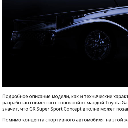
Подробное описание модели, как и технические харак
разработан совместно с гоночной командой Toyota Gaz
значит, что GR Super Sport Concept вполне может по
Помимо концепта спортивного автомобиля, на этой же 