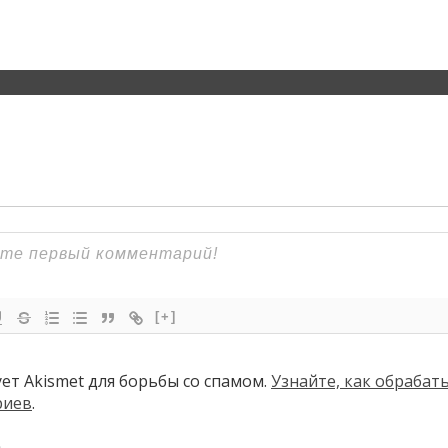
[+]
ует Akismet для борьбы со спамом.
Узнайте, как обраба
риев
.