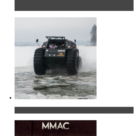
Тест-драйв Toyota C-HR: идеальный качок для
России
«Шерп» — свобода выбора пути