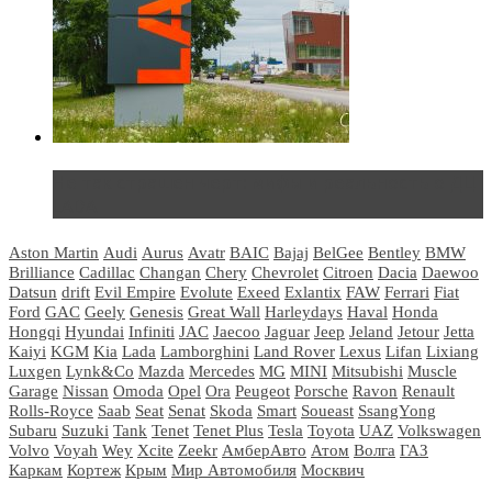
Не так страшен черт: мифы и реальность о ДЦ
LADA
Aston Martin
Audi
Aurus
Avatr
BAIC
Bajaj
BelGee
Bentley
BMW
Brilliance
Cadillac
Changan
Chery
Chevrolet
Citroen
Dacia
Daewoo
Datsun
drift
Evil Empire
Evolute
Exeed
Exlantix
FAW
Ferrari
Fiat
Ford
GAC
Geely
Genesis
Great Wall
Harleydays
Haval
Honda
Hongqi
Hyundai
Infiniti
JAC
Jaecoo
Jaguar
Jeep
Jeland
Jetour
Jetta
Kaiyi
KGM
Kia
Lada
Lamborghini
Land Rover
Lexus
Lifan
Lixiang
Luxgen
Lynk&Co
Mazda
Mercedes
MG
MINI
Mitsubishi
Muscle
Garage
Nissan
Omoda
Opel
Ora
Peugeot
Porsche
Ravon
Renault
Rolls-Royce
Saab
Seat
Senat
Skoda
Smart
Soueast
SsangYong
Subaru
Suzuki
Tank
Tenet
Tenet Plus
Tesla
Toyota
UAZ
Volkswagen
Volvo
Voyah
Wey
Xcite
Zeekr
АмберАвто
Атом
Волга
ГАЗ
Каркам
Кортеж
Крым
Мир Автомобиля
Москвич