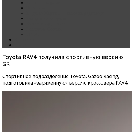
Наши тест-драйвы
Эксклюзив
За рулем Кареты — колонка редактора
Блондинка за рулем
Карета вокруг света
Полезные Советы
ММАС
Контакты
О нас
Toyota RAV4 получила спортивную версию
GR
Спортивное подразделение Toyota, Gazoo Racing,
подготовила «заряженную» версию кроссовера RAV4.