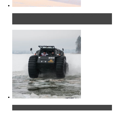
Тест-драйв Toyota C-HR: идеальный качок для
России
«Шерп» — свобода выбора пути