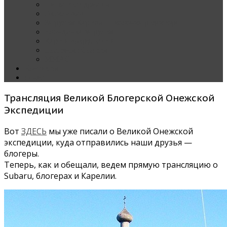
Наши тест-драйвы
Эксклюзив
За рулем Кареты — колонка редактора
Блондинка за рулем
Карета вокруг света
Полезные Советы
ММАС
Контакты
О нас
Трансляция Великой Блогерской Онежской
Экспедиции
Вот
ЗДЕСЬ
мы уже писали о Великой Онежской
экспедиции, куда отправились наши друзья —
блогеры.
Теперь, как и обещали, ведем прямую трансляцию о
Subaru, блогерах и Карелии.