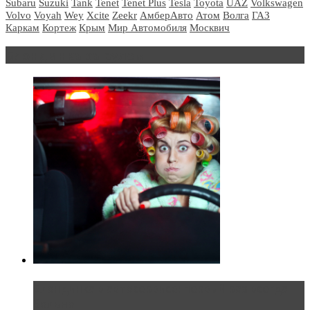
Subaru
Suzuki
Tank
Tenet
Tenet Plus
Tesla
Toyota
UAZ
Volkswagen
Volvo
Voyah
Wey
Xcite
Zeekr
АмберАвто
Атом
Волга
ГАЗ
Каркам
Кортеж
Крым
Мир Автомобиля
Москвич
Блондинка за рулем
Блондинка в автосервисе: первый раз всегда
больно