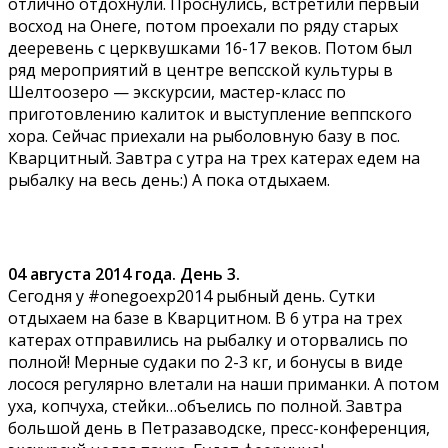
отлично отдохнули. Проснулись, встретили первый
восход на Онеге, потом проехали по ряду старых
дееревень с церквушками 16-17 веков. Потом был
ряд мероприятий в центре вепсской культуры в
Шелтоозеро — экскурсии, мастер-класс по
приготовлению калиток и выступление веппского
хора. Сейчас приехали на рыболовную базу в пос.
Кварцитный. Завтра с утра на трех катерах едем на
рыбалку на весь день:) А пока отдыхаем.
04 августа 2014 года. День 3.
Сегодня у #onegoexp2014 рыбный день. Сутки
отдыхаем на базе в Кварцитном. В 6 утра на трех
катерах отправились на рыбалку и оторвались по
полной! Мерные судаки по 2-3 кг, и бонусы в виде
лосося регулярно влетали на наши приманки. А потом
уха, копчуха, стейки…объелись по полной. Завтра
большой день в Петразаводске, пресс-конференция,