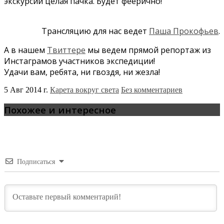
экскурсий целая пачка. Будет феерично!
Трансляцию для нас ведет
Паша Прокофьев
.
А в нашем
Твиттере
мы ведем прямой репортаж из
Инстаграмов участников экспедиции!
Удачи вам, ребята, ни гвоздя, ни жезла!
5 Авг 2014 г.
Карета вокруг света
Без комментариев
Похожее и интересное
Подписаться