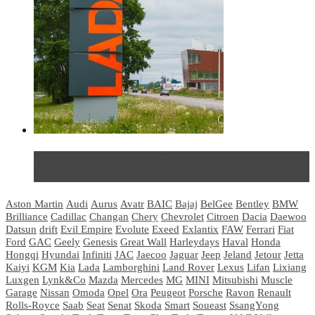
Не так страшен черт: мифы и реальность о ДЦ
LADA
Aston Martin
Audi
Aurus
Avatr
BAIC
Bajaj
BelGee
Bentley
BMW
Brilliance
Cadillac
Changan
Chery
Chevrolet
Citroen
Dacia
Daewoo
Datsun
drift
Evil Empire
Evolute
Exeed
Exlantix
FAW
Ferrari
Fiat
Ford
GAC
Geely
Genesis
Great Wall
Harleydays
Haval
Honda
Hongqi
Hyundai
Infiniti
JAC
Jaecoo
Jaguar
Jeep
Jeland
Jetour
Jetta
Kaiyi
KGM
Kia
Lada
Lamborghini
Land Rover
Lexus
Lifan
Lixiang
Luxgen
Lynk&Co
Mazda
Mercedes
MG
MINI
Mitsubishi
Muscle
Garage
Nissan
Omoda
Opel
Ora
Peugeot
Porsche
Ravon
Renault
Rolls-Royce
Saab
Seat
Senat
Skoda
Smart
Soueast
SsangYong