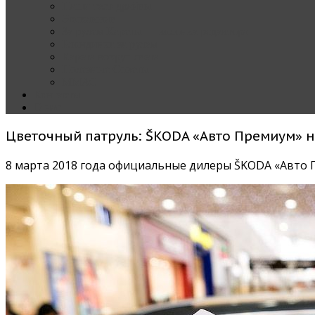
Наши тест-драйвы
Эксклюзив
За рулем Кареты — колонка редактора
Блондинка за рулем
Карета вокруг света
Полезные Советы
ММАС
Контакты
О нас
Цветочный патруль: ŠKODA «Авто Премиум» н
8 марта 2018 года официальные дилеры ŠKODA «Авто 