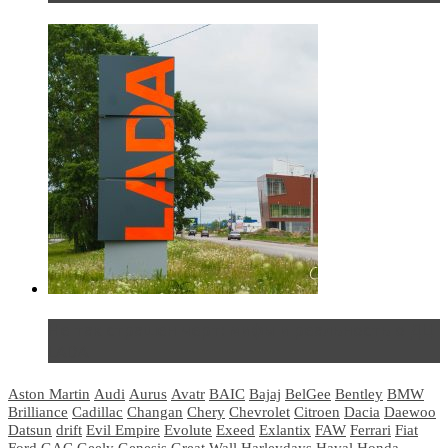
Не так страшен черт: мифы и реальность о ДЦ
LADA
Aston Martin
Audi
Aurus
Avatr
BAIC
Bajaj
BelGee
Bentley
BMW
Brilliance
Cadillac
Changan
Chery
Chevrolet
Citroen
Dacia
Daewoo
Datsun
drift
Evil Empire
Evolute
Exeed
Exlantix
FAW
Ferrari
Fiat
Ford
GAC
Geely
Genesis
Great Wall
Harleydays
Haval
Honda