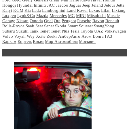
Hongqi
Hyundai
Infiniti
JAC
Jaecoo
Jaguar
Jeep
Jeland
Jetour
Jetta
Kaiyi
KGM
Kia
Lada
Lamborghini
Land Rover
Lexus
Lifan
Lixiang
Luxgen
Lynk&Co
Mazda
Mercedes
MG
MINI
Mitsubishi
Muscle
Garage
Nissan
Omoda
Opel
Ora
Peugeot
Porsche
Ravon
Renault
Rolls-Royce
Saab
Seat
Senat
Skoda
Smart
Soueast
SsangYong
Subaru
Suzuki
Tank
Tenet
Tenet Plus
Tesla
Toyota
UAZ
Volkswagen
Volvo
Voyah
Wey
Xcite
Zeekr
АмберАвто
Атом
Волга
ГАЗ
Каркам
Кортеж
Крым
Мир Автомобиля
Москвич
Блондинка за рулем