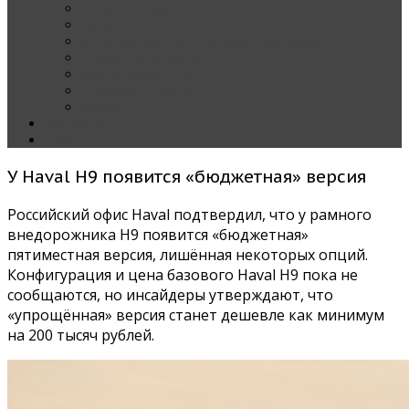
Наши тест-драйвы
Эксклюзив
За рулем Кареты — колонка редактора
Блондинка за рулем
Карета вокруг света
Полезные Советы
ММАС
Контакты
О нас
У Haval H9 появится «бюджетная» версия
Российский офис Haval подтвердил, что у рамного
внедорожника H9 появится «бюджетная»
пятиместная версия, лишённая некоторых опций.
Конфигурация и цена базового Haval H9 пока не
сообщаются, но инсайдеры утверждают, что
«упрощённая» версия станет дешевле как минимум
на 200 тысяч рублей.