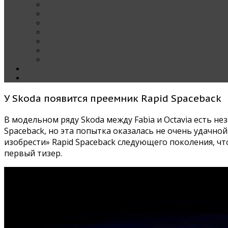
Наши тест-драйвы
Эксклюзив
За рулем Кареты — колонка редактора
Блондинка за рулем
Карета вокруг света
Полезные Советы
ММАС
Контакты
О нас
У Skoda появится преемник Rapid Spaceback
В модельном ряду Skoda между Fabia и Octavia есть н
Spaceback, но эта попытка оказалась не очень удачно
изобрести» Rapid Spaceback следующего поколения, ч
первый тизер.