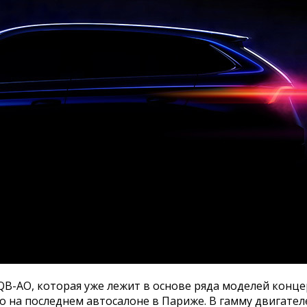
-AO, которая уже лежит в основе ряда моделей концер
о на последнем автосалоне в Париже. В гамму двигателе