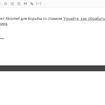
[+]
ует Akismet для борьбы со спамом.
Узнайте, как обраба
риев
.
В