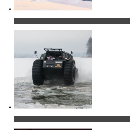
Тест-драйв Toyota C-HR: идеальный качок для Р
«Шерп» — свобода выбора пути