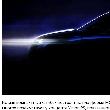
Новый компактный хэтчбек построят на платформе MQB
многое позаимствует у концепта Vision RS, показанног