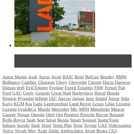
Не так страшен черт: мифы и реальность о ДЦ
LADA
Aston Martin
Audi
Aurus
Avatr
BAIC
Bajaj
BelGee
Bentley
BMW
Brilliance
Cadillac
Changan
Chery
Chevrolet
Citroen
Dacia
Daewoo
Datsun
drift
Evil Empire
Evolute
Exeed
Exlantix
FAW
Ferrari
Fiat
Ford
GAC
Geely
Genesis
Great Wall
Harleydays
Haval
Honda
Hongqi
Hyundai
Infiniti
JAC
Jaecoo
Jaguar
Jeep
Jeland
Jetour
Jetta
Kaiyi
KGM
Kia
Lada
Lamborghini
Land Rover
Lexus
Lifan
Lixiang
Luxgen
Lynk&Co
Mazda
Mercedes
MG
MINI
Mitsubishi
Muscle
Garage
Nissan
Omoda
Opel
Ora
Peugeot
Porsche
Ravon
Renault
Rolls-Royce
Saab
Seat
Senat
Skoda
Smart
Soueast
SsangYong
Subaru
Suzuki
Tank
Tenet
Tenet Plus
Tesla
Toyota
UAZ
Volkswagen
Volvo
Voyah
Wey
Xcite
Zeekr
АмберАвто
Атом
Волга
ГАЗ