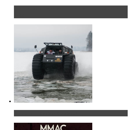
Тест-драйв Toyota C-HR: идеальный качок для
России
«Шерп» — свобода выбора пути