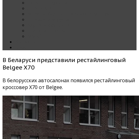
Наши тест-драйвы
Эксклюзив
За рулем Кареты — колонка редактора
Блондинка за рулем
Карета вокруг света
Полезные Советы
ММАС
Контакты
О нас
В Беларуси представили рестайлинговый
Belgee X70
В белорусских автосалонах появился рестайлинговый
кроссовер X70 от Belgee.