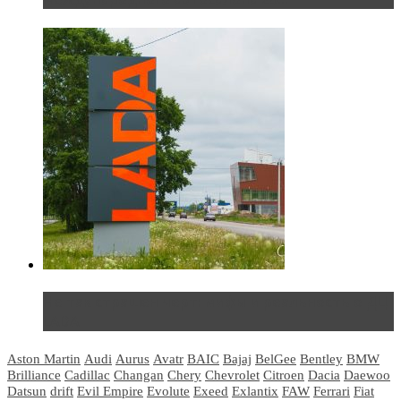
Не так страшен черт: мифы и реальность о ДЦ
LADA
Aston Martin
Audi
Aurus
Avatr
BAIC
Bajaj
BelGee
Bentley
BMW
Brilliance
Cadillac
Changan
Chery
Chevrolet
Citroen
Dacia
Daewoo
Datsun
drift
Evil Empire
Evolute
Exeed
Exlantix
FAW
Ferrari
Fiat