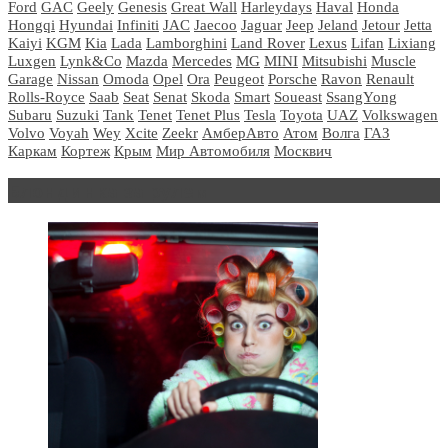
Ford
GAC
Geely
Genesis
Great Wall
Harleydays
Haval
Honda
Hongqi
Hyundai
Infiniti
JAC
Jaecoo
Jaguar
Jeep
Jeland
Jetour
Jetta
Kaiyi
KGM
Kia
Lada
Lamborghini
Land Rover
Lexus
Lifan
Lixiang
Luxgen
Lynk&Co
Mazda
Mercedes
MG
MINI
Mitsubishi
Muscle
Garage
Nissan
Omoda
Opel
Ora
Peugeot
Porsche
Ravon
Renault
Rolls-Royce
Saab
Seat
Senat
Skoda
Smart
Soueast
SsangYong
Subaru
Suzuki
Tank
Tenet
Tenet Plus
Tesla
Toyota
UAZ
Volkswagen
Volvo
Voyah
Wey
Xcite
Zeekr
АмберАвто
Атом
Волга
ГАЗ
Каркам
Кортеж
Крым
Мир Автомобиля
Москвич
Блондинка за рулем