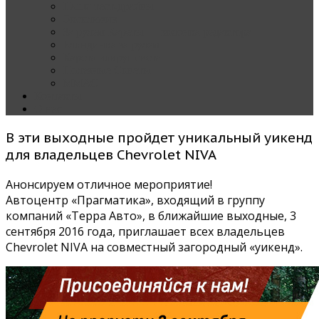
Наши тест-драйвы
Эксклюзив
За рулем Кареты — колонка редактора
Блондинка за рулем
Карета вокруг света
Полезные Советы
ММАС
Контакты
О нас
В эти выходные пройдет уникальный уикенд
для владельцев Chevrolet NIVA
Анонсируем отличное мероприятие!
Автоцентр «Прагматика», входящий в группу
компаний «Терра Авто», в ближайшие выходные, 3
сентября 2016 года, приглашает всех владельцев
Chevrolet NIVA на совместный загородный «уикенд».