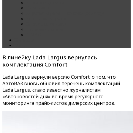
Наши тест-драйвы
Эксклюзив
За рулем Кареты — колонка редактора
Блондинка за рулем
Карета вокруг света
Полезные Советы
ММАС
Контакты
О нас
В линейку Lada Largus вернулась
комплектация Comfort
Lada Largus вернули версию Comfort: о том, что
АвтоВАЗ вновь обновил перечень комплектаций
Lada Largus, стало известно журналистам
«Автоновостей дня» во время регулярного
мониторинга прайс-листов дилерских центров.