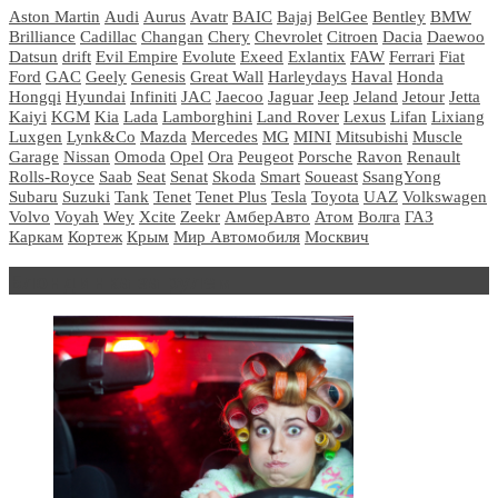
Aston Martin
Audi
Aurus
Avatr
BAIC
Bajaj
BelGee
Bentley
BMW
Brilliance
Cadillac
Changan
Chery
Chevrolet
Citroen
Dacia
Daewoo
Datsun
drift
Evil Empire
Evolute
Exeed
Exlantix
FAW
Ferrari
Fiat
Ford
GAC
Geely
Genesis
Great Wall
Harleydays
Haval
Honda
Hongqi
Hyundai
Infiniti
JAC
Jaecoo
Jaguar
Jeep
Jeland
Jetour
Jetta
Kaiyi
KGM
Kia
Lada
Lamborghini
Land Rover
Lexus
Lifan
Lixiang
Luxgen
Lynk&Co
Mazda
Mercedes
MG
MINI
Mitsubishi
Muscle
Garage
Nissan
Omoda
Opel
Ora
Peugeot
Porsche
Ravon
Renault
Rolls-Royce
Saab
Seat
Senat
Skoda
Smart
Soueast
SsangYong
Subaru
Suzuki
Tank
Tenet
Tenet Plus
Tesla
Toyota
UAZ
Volkswagen
Volvo
Voyah
Wey
Xcite
Zeekr
АмберАвто
Атом
Волга
ГАЗ
Каркам
Кортеж
Крым
Мир Автомобиля
Москвич
Блондинка за рулем