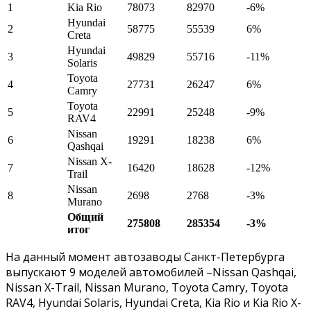
1
Kia Rio
78073
82970
-6%
Hyundai
2
58775
55539
6%
Creta
Hyundai
3
49829
55716
-11%
Solaris
Toyota
4
27731
26247
6%
Camry
Toyota
5
22991
25248
-9%
RAV4
Nissan
6
19291
18238
6%
Qashqai
Nissan X-
7
16420
18628
-12%
Trail
Nissan
8
2698
2768
-3%
Murano
Общий
275808
285354
-3%
итог
На данный момент автозаводы Санкт-Петербурга
выпускают 9 моделей автомобилей –Nissan Qashqai,
Nissan X-Trail, Nissan Murano, Toyota Camry, Toyota
RAV4, Hyundai Solaris, Hyundai Creta, Kia Rio и Kia Rio X-