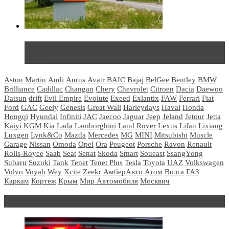
Не так страшен черт: мифы и реальность о ДЦ
LADA
Aston Martin
Audi
Aurus
Avatr
BAIC
Bajaj
BelGee
Bentley
BMW
Brilliance
Cadillac
Changan
Chery
Chevrolet
Citroen
Dacia
Daewoo
Datsun
drift
Evil Empire
Evolute
Exeed
Exlantix
FAW
Ferrari
Fiat
Ford
GAC
Geely
Genesis
Great Wall
Harleydays
Haval
Honda
Hongqi
Hyundai
Infiniti
JAC
Jaecoo
Jaguar
Jeep
Jeland
Jetour
Jetta
Kaiyi
KGM
Kia
Lada
Lamborghini
Land Rover
Lexus
Lifan
Lixiang
Luxgen
Lynk&Co
Mazda
Mercedes
MG
MINI
Mitsubishi
Muscle
Garage
Nissan
Omoda
Opel
Ora
Peugeot
Porsche
Ravon
Renault
Rolls-Royce
Saab
Seat
Senat
Skoda
Smart
Soueast
SsangYong
Subaru
Suzuki
Tank
Tenet
Tenet Plus
Tesla
Toyota
UAZ
Volkswagen
Volvo
Voyah
Wey
Xcite
Zeekr
АмберАвто
Атом
Волга
ГАЗ
Каркам
Кортеж
Крым
Мир Автомобиля
Москвич
Блондинка за рулем