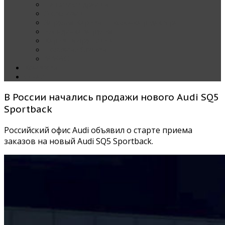
Наши тест-драйвы
Эксклюзив
За рулем Кареты — колонка редактора
Блондинка за рулем
Карета вокруг света
Полезные Советы
ММАС
Контакты
О нас
В России начались продажи нового Audi SQ5
Sportback
Российский офис Audi объявил о старте приема
заказов на новый Audi SQ5 Sportback.