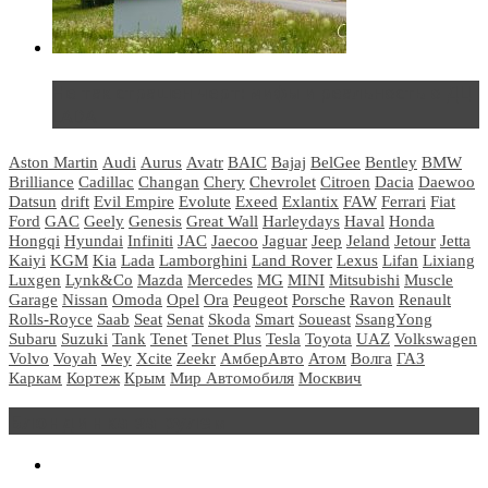
Не так страшен черт: мифы и реальность о ДЦ
LADA
Aston Martin
Audi
Aurus
Avatr
BAIC
Bajaj
BelGee
Bentley
BMW
Brilliance
Cadillac
Changan
Chery
Chevrolet
Citroen
Dacia
Daewoo
Datsun
drift
Evil Empire
Evolute
Exeed
Exlantix
FAW
Ferrari
Fiat
Ford
GAC
Geely
Genesis
Great Wall
Harleydays
Haval
Honda
Hongqi
Hyundai
Infiniti
JAC
Jaecoo
Jaguar
Jeep
Jeland
Jetour
Jetta
Kaiyi
KGM
Kia
Lada
Lamborghini
Land Rover
Lexus
Lifan
Lixiang
Luxgen
Lynk&Co
Mazda
Mercedes
MG
MINI
Mitsubishi
Muscle
Garage
Nissan
Omoda
Opel
Ora
Peugeot
Porsche
Ravon
Renault
Rolls-Royce
Saab
Seat
Senat
Skoda
Smart
Soueast
SsangYong
Subaru
Suzuki
Tank
Tenet
Tenet Plus
Tesla
Toyota
UAZ
Volkswagen
Volvo
Voyah
Wey
Xcite
Zeekr
АмберАвто
Атом
Волга
ГАЗ
Каркам
Кортеж
Крым
Мир Автомобиля
Москвич
Блондинка за рулем