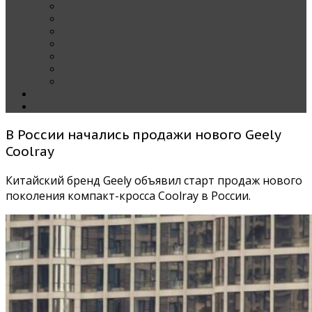
Наши тест-драйвы
Эксклюзив
За рулем Кареты — колонка редактора
Блондинка за рулем
Карета вокруг света
Полезные Советы
ММАС
Контакты
О нас
В России начались продажи нового Geely
Coolray
Китайский бренд Geely объявил старт продаж нового
поколения компакт-кросса Coolray в России.