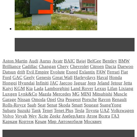
Не так страшен черт: мифы и реальность о ДЦ
LADA
Aston Martin
Audi
Aurus
Avatr
BAIC
Bajaj
BelGee
Bentley
BMW
Brilliance
Cadillac
Changan
Chery
Chevrolet
Citroen
Dacia
Daewoo
Datsun
drift
Evil Empire
Evolute
Exeed
Exlantix
FAW
Ferrari
Fiat
Ford
GAC
Geely
Genesis
Great Wall
Harleydays
Haval
Honda
Hongqi
Hyundai
Infiniti
JAC
Jaecoo
Jaguar
Jeep
Jeland
Jetour
Jetta
Kaiyi
KGM
Kia
Lada
Lamborghini
Land Rover
Lexus
Lifan
Lixiang
Luxgen
Lynk&Co
Mazda
Mercedes
MG
MINI
Mitsubishi
Muscle
Garage
Nissan
Omoda
Opel
Ora
Peugeot
Porsche
Ravon
Renault
Rolls-Royce
Saab
Seat
Senat
Skoda
Smart
Soueast
SsangYong
Subaru
Suzuki
Tank
Tenet
Tenet Plus
Tesla
Toyota
UAZ
Volkswagen
Volvo
Voyah
Wey
Xcite
Zeekr
АмберАвто
Атом
Волга
ГАЗ
Каркам
Кортеж
Крым
Мир Автомобиля
Москвич
Блондинка за рулем