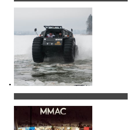
«Шерп» — свобода выбора пути