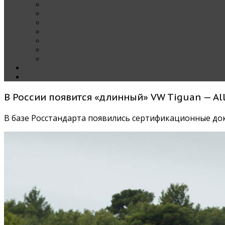
Наши тест-драйвы
Эксклюзив
За рулем Кареты — колонка редактора
Блондинка за рулем
Карета вокруг света
Полезные Советы
ММАС
Контакты
О нас
В России появится «длинный» VW Tiguan — Al
В базе Росстандарта появились сертификационные док