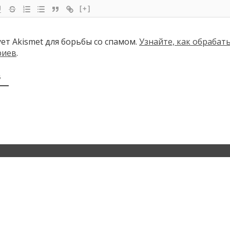
[+]
ует Akismet для борьбы со спамом.
Узнайте, как обраба
риев
.
В