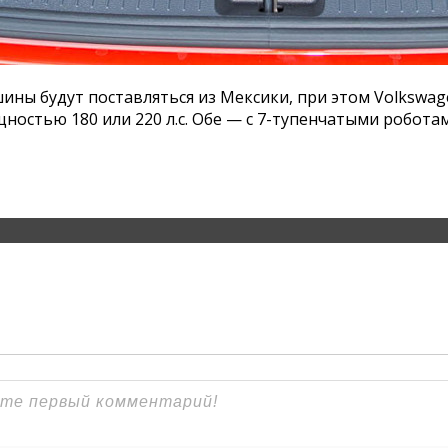
ны будут поставляться из Мексики, при этом Volkswag
стью 180 или 220 л.с. Обе — с 7-тупенчатыми робота