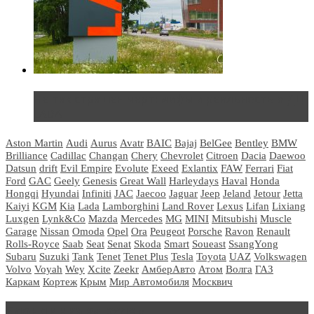
Не так страшен черт: мифы и реальность о ДЦ
LADA
Aston Martin
Audi
Aurus
Avatr
BAIC
Bajaj
BelGee
Bentley
BMW
Brilliance
Cadillac
Changan
Chery
Chevrolet
Citroen
Dacia
Daewoo
Datsun
drift
Evil Empire
Evolute
Exeed
Exlantix
FAW
Ferrari
Fiat
Ford
GAC
Geely
Genesis
Great Wall
Harleydays
Haval
Honda
Hongqi
Hyundai
Infiniti
JAC
Jaecoo
Jaguar
Jeep
Jeland
Jetour
Jetta
Kaiyi
KGM
Kia
Lada
Lamborghini
Land Rover
Lexus
Lifan
Lixiang
Luxgen
Lynk&Co
Mazda
Mercedes
MG
MINI
Mitsubishi
Muscle
Garage
Nissan
Omoda
Opel
Ora
Peugeot
Porsche
Ravon
Renault
Rolls-Royce
Saab
Seat
Senat
Skoda
Smart
Soueast
SsangYong
Subaru
Suzuki
Tank
Tenet
Tenet Plus
Tesla
Toyota
UAZ
Volkswagen
Volvo
Voyah
Wey
Xcite
Zeekr
АмберАвто
Атом
Волга
ГАЗ
Каркам
Кортеж
Крым
Мир Автомобиля
Москвич
Блондинка за рулем