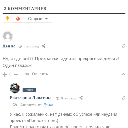
2
КОММЕНТАРИЕВ
Старые
Денис
8 лет назад
Ну, и где он??? Прекрасная идея за прекрасные деньги!
Один пззжжж!
Ответить
0
Автор
Екатерина Липатова
8 лет назад
Ответить на
Денис
У нас, к сожалению, нет данных об успехе или неудачи
проекта «Провокатор» :(
Правда, надо отдать должное: проект появился до