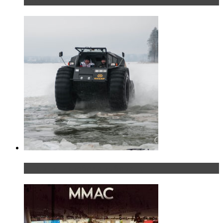
«Шерп» — свобода выбора пути