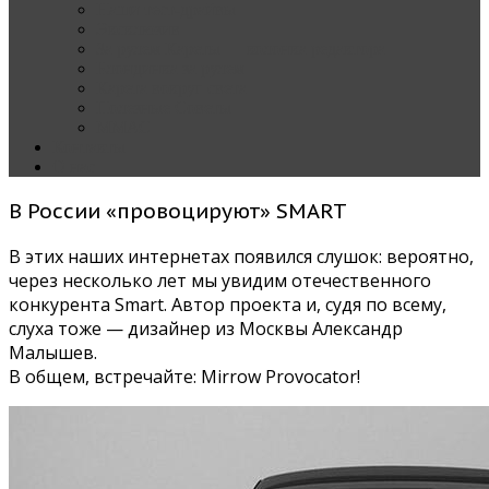
Наши тест-драйвы
Эксклюзив
За рулем Кареты — колонка редактора
Блондинка за рулем
Карета вокруг света
Полезные Советы
ММАС
Контакты
О нас
В России «провоцируют» SMART
В этих наших интернетах появился слушок: вероятно,
через несколько лет мы увидим отечественного
конкурента Smart. Автор проекта и, судя по всему,
слуха тоже — дизайнер из Москвы Александр
Малышев.
В общем, встречайте: Mirrow Provocator!