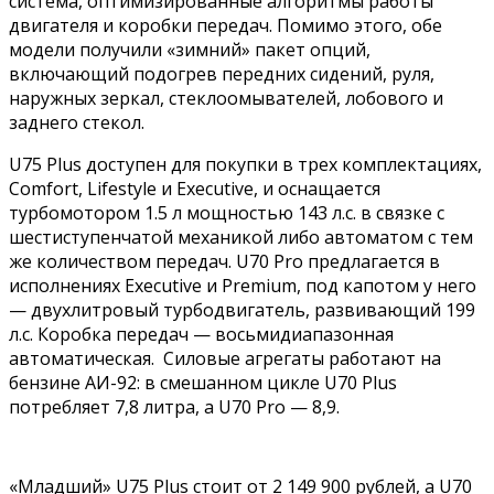
система, оптимизированные алгоритмы работы
двигателя и коробки передач. Помимо этого, обе
модели получили «зимний» пакет опций,
включающий подогрев передних сидений, руля,
наружных зеркал, стеклоомывателей, лобового и
заднего стекол.
U75 Plus доступен для покупки в трех комплектациях,
Comfort, Lifestyle и Executive, и оснащается
турбомотором 1.5 л мощностью 143 л.с. в связке с
шестиступенчатой механикой либо автоматом с тем
же количеством передач. U70 Pro предлагается в
исполнениях Executive и Premium, под капотом у него
— двухлитровый турбодвигатель, развивающий 199
л.с. Коробка передач — восьмидиапазонная
автоматическая. Силовые агрегаты работают на
бензине АИ-92: в смешанном цикле U70 Plus
потребляет 7,8 литра, а U70 Pro — 8,9.
«Младший» U75 Plus стоит от 2 149 900 рублей, а U70