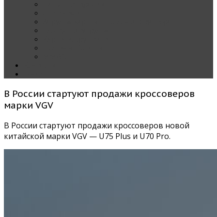
Наши тест-драйвы
Эксклюзив
За рулем Кареты — колонка редактора
Блондинка за рулем
Карета вокруг света
Полезные Советы
ММАС
Контакты
О нас
В России стартуют продажи кроссоверов
марки VGV
В России стартуют продажи кроссоверов новой
китайской марки VGV — U75 Plus и U70 Pro.