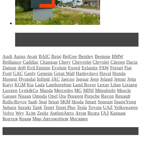
Не так страшен черт: мифы и реальность о ДЦ
LADA
Audi
Aurus
Avatr
BAIC
Bajaj
BelGee
Bentley
Bestune
BMW
Brilliance
Cadillac
Changan
Chery
Chevrolet
Chrysler
Citroen
Dacia
Datsun
drift
Evil Empire
Evolute
Exeed
Exlantix
FAW
Ferrari
Fiat
Ford
GAC
Geely
Genesis
Great Wall
Harleydays
Haval
Honda
Hongqi
Hyundai
Infiniti
JAC
Jaecoo
Jaguar
Jeep
Jeland
Jetour
Jetta
Kaiyi
KGM
Kia
Lada
Lamborghini
Land Rover
Lexus
Lifan
Lixiang
Luxgen
Lynk&Co
Mazda
Mercedes
MG
MINI
Mitsubishi
Muscle
Garage
Nissan
Omoda
Opel
Ora
Peugeot
Porsche
Ravon
Renault
Rolls-Royce
Saab
Seat
Senat
SKM
Skoda
Smart
Soueast
SsangYong
Subaru
Suzuki
Tank
Tenet
Tenet Plus
Tesla
Toyota
UAZ
Volkswagen
Volvo
Wey
Xcite
Zeekr
АмберАвто
Атом
Волга
ГАЗ
Каркам
Кортеж
Крым
Мир Автомобиля
Москвич
Блондинка за рулем