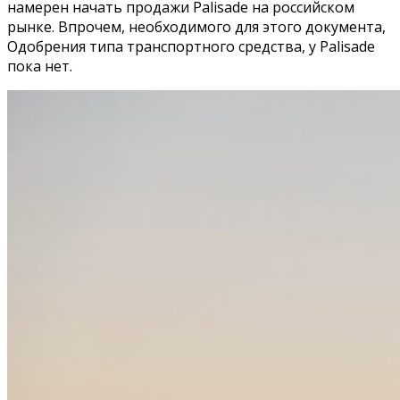
намерен начать продажи Palisade на российском
рынке. Впрочем, необходимого для этого документа,
Одобрения типа транспортного средства, у Palisade
пока нет.