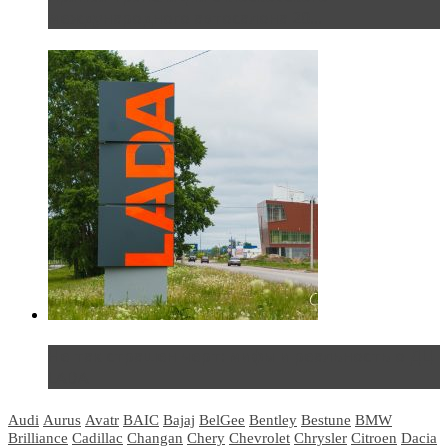
международного автосалона 20...
Не так страшен черт: мифы и реальность о ДЦ
LADA
Audi
Aurus
Avatr
BAIC
Bajaj
BelGee
Bentley
Bestune
BMW
Brilliance
Cadillac
Changan
Chery
Chevrolet
Chrysler
Citroen
Dacia