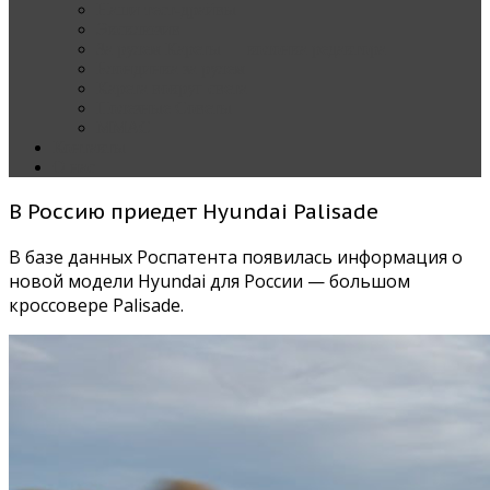
Наши тест-драйвы
Эксклюзив
За рулем Кареты — колонка редактора
Блондинка за рулем
Карета вокруг света
Полезные Советы
ММАС
Контакты
О нас
В Россию приедет Hyundai Palisade
В базе данных Роспатента появилась информация о
новой модели Hyundai для России — большом
кроссовере Palisade.