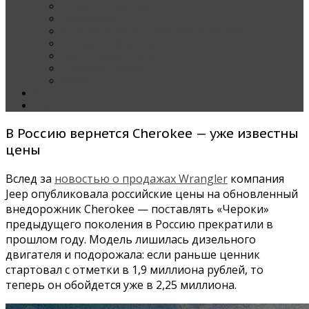
Наши тест-драйвы
Эксклюзив
За рулем Кареты — колонка редактора
Блондинка за рулем
Карета вокруг света
Полезные Советы
ММАС
Контакты
О нас
В Россию вернется Cherokee — уже известны
цены
Вслед за
новостью о продажах Wrangler
компания
Jeep опубликовала российские цены на обновленный
внедорожник Cherokee — поставлять «Чероки»
предыдущего поколения в Россию прекратили в
прошлом году. Модель лишилась дизельного
двигателя и подорожала: если раньше ценник
стартовал с отметки в 1,9 миллиона рублей, то
теперь он обойдется уже в 2,25 миллиона.