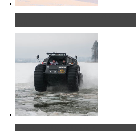
Тест-драйв Toyota C-HR: идеальный качок для
России
«Шерп» — свобода выбора пути