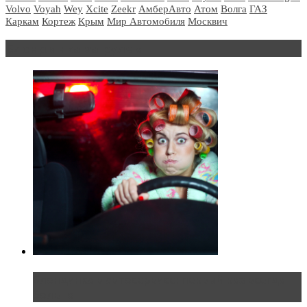
Volvo
Voyah
Wey
Xcite
Zeekr
АмберАвто
Атом
Волга
ГАЗ
Каркам
Кортеж
Крым
Мир Автомобиля
Москвич
Блондинка за рулем
Блондинка в автосервисе: первый раз всегда
больно