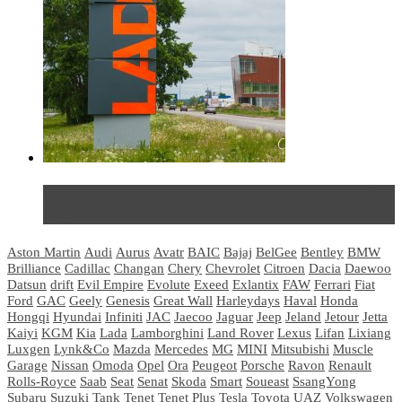
Не так страшен черт: мифы и реальность о ДЦ
LADA
Aston Martin
Audi
Aurus
Avatr
BAIC
Bajaj
BelGee
Bentley
BMW
Brilliance
Cadillac
Changan
Chery
Chevrolet
Citroen
Dacia
Daewoo
Datsun
drift
Evil Empire
Evolute
Exeed
Exlantix
FAW
Ferrari
Fiat
Ford
GAC
Geely
Genesis
Great Wall
Harleydays
Haval
Honda
Hongqi
Hyundai
Infiniti
JAC
Jaecoo
Jaguar
Jeep
Jeland
Jetour
Jetta
Kaiyi
KGM
Kia
Lada
Lamborghini
Land Rover
Lexus
Lifan
Lixiang
Luxgen
Lynk&Co
Mazda
Mercedes
MG
MINI
Mitsubishi
Muscle
Garage
Nissan
Omoda
Opel
Ora
Peugeot
Porsche
Ravon
Renault
Rolls-Royce
Saab
Seat
Senat
Skoda
Smart
Soueast
SsangYong
Subaru
Suzuki
Tank
Tenet
Tenet Plus
Tesla
Toyota
UAZ
Volkswagen