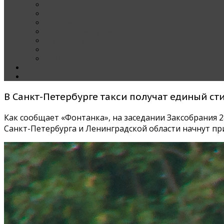
Наши тест-драйвы
Эксклюзив
За рулем Кареты — колонка редактора
Блондинка за рулем
Карета вокруг света
Полезные Советы
ММАС
Контакты
О нас
В Санкт-Петербурге такси получат единый ст
Как сообщает «Фонтанка», на заседании Заксобрания 2
Санкт-Петербурга и Ленинградской области начнут пр