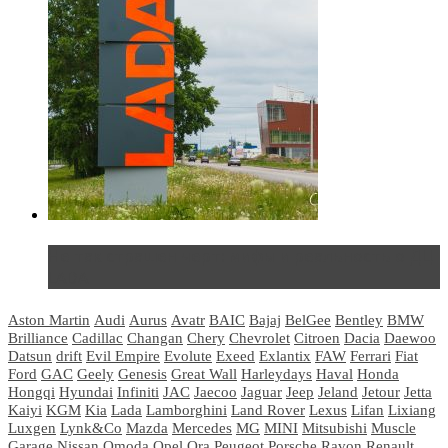
Не так страшен черт: мифы и реальность о ДЦ
LADA
Aston Martin
Audi
Aurus
Avatr
BAIC
Bajaj
BelGee
Bentley
BMW
Brilliance
Cadillac
Changan
Chery
Chevrolet
Citroen
Dacia
Daewoo
Datsun
drift
Evil Empire
Evolute
Exeed
Exlantix
FAW
Ferrari
Fiat
Ford
GAC
Geely
Genesis
Great Wall
Harleydays
Haval
Honda
Hongqi
Hyundai
Infiniti
JAC
Jaecoo
Jaguar
Jeep
Jeland
Jetour
Jetta
Kaiyi
KGM
Kia
Lada
Lamborghini
Land Rover
Lexus
Lifan
Lixiang
Luxgen
Lynk&Co
Mazda
Mercedes
MG
MINI
Mitsubishi
Muscle
Garage
Nissan
Omoda
Opel
Ora
Peugeot
Porsche
Ravon
Renault