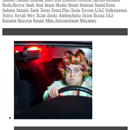
Rolls-Royce
Saab
Seat
Senat
Skoda
Smart
Soueast
SsangYong
Subaru
Suzuki
Tank
Tenet
Tenet Plus
Tesla
Toyota
UAZ
Volkswagen
Volvo
Voyah
Wey
Xcite
Zeekr
АмберАвто
Атом
Волга
ГАЗ
Каркам
Кортеж
Крым
Мир Автомобиля
Москвич
Блондинка за рулем
Блондинка в автосервисе: первый раз всегда