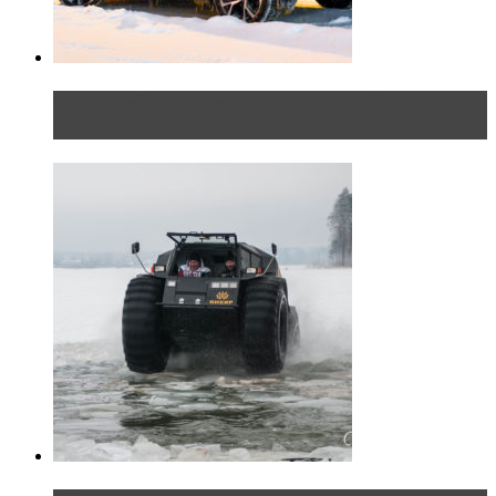
Тест-драйв Toyota C-HR: идеальный качок для
России