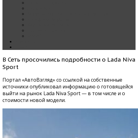
Наши тест-драйвы
Эксклюзив
За рулем Кареты — колонка редактора
Блондинка за рулем
Карета вокруг света
Полезные Советы
ММАС
Контакты
О нас
В Сеть просочились подробности о Lada Niva
Sport
Портал «АвтоВзгляд» со ссылкой на собственные
источники опубликовал информацию о готовящейся
выйти на рынок Lada Niva Sport — в том числе и о
стоимости новой модели.