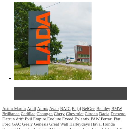
Не так страшен черт: мифы и реальность о ДЦ
LADA
Aston Martin
Audi
Aurus
Avatr
BAIC
Bajaj
BelGee
Bentley
BMW
Brilliance
Cadillac
Changan
Chery
Chevrolet
Citroen
Dacia
Daewoo
Datsun
drift
Evil Empire
Evolute
Exeed
Exlantix
FAW
Ferrari
Fiat
Ford
GAC
Geely
Genesis
Great Wall
Harleydays
Haval
Honda