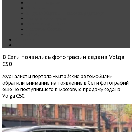
Наши тест-драйвы
Эксклюзив
За рулем Кареты — колонка редактора
Блондинка за рулем
Карета вокруг света
Полезные Советы
ММАС
Контакты
О нас
В Сети появились фотографии седана Volga
C50
Журналисты портала «Китайские автомобили»
обратили внимание на появление в Сети фотографий
еще не поступившего в массовую продажу седана
Volga C50.