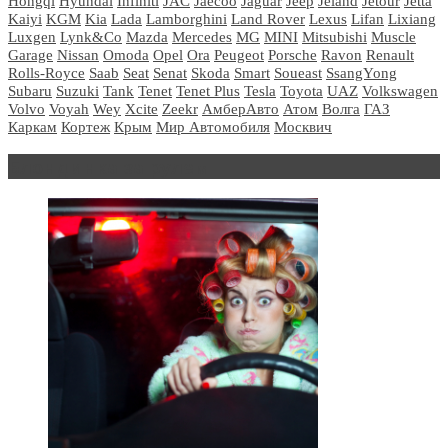
Hongqi
Hyundai
Infiniti
JAC
Jaecoo
Jaguar
Jeep
Jeland
Jetour
Jetta
Kaiyi
KGM
Kia
Lada
Lamborghini
Land Rover
Lexus
Lifan
Lixiang
Luxgen
Lynk&Co
Mazda
Mercedes
MG
MINI
Mitsubishi
Muscle
Garage
Nissan
Omoda
Opel
Ora
Peugeot
Porsche
Ravon
Renault
Rolls-Royce
Saab
Seat
Senat
Skoda
Smart
Soueast
SsangYong
Subaru
Suzuki
Tank
Tenet
Tenet Plus
Tesla
Toyota
UAZ
Volkswagen
Volvo
Voyah
Wey
Xcite
Zeekr
АмберАвто
Атом
Волга
ГАЗ
Каркам
Кортеж
Крым
Мир Автомобиля
Москвич
Блондинка за рулем