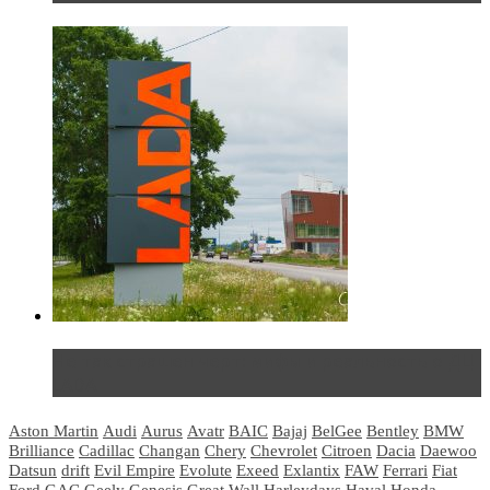
Не так страшен черт: мифы и реальность о ДЦ
LADA
Aston Martin
Audi
Aurus
Avatr
BAIC
Bajaj
BelGee
Bentley
BMW
Brilliance
Cadillac
Changan
Chery
Chevrolet
Citroen
Dacia
Daewoo
Datsun
drift
Evil Empire
Evolute
Exeed
Exlantix
FAW
Ferrari
Fiat
Ford
GAC
Geely
Genesis
Great Wall
Harleydays
Haval
Honda