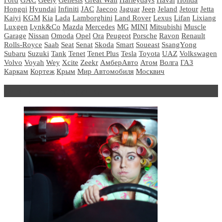
Hongqi
Hyundai
Infiniti
JAC
Jaecoo
Jaguar
Jeep
Jeland
Jetour
Jetta
Kaiyi
KGM
Kia
Lada
Lamborghini
Land Rover
Lexus
Lifan
Lixiang
Luxgen
Lynk&Co
Mazda
Mercedes
MG
MINI
Mitsubishi
Muscle
Garage
Nissan
Omoda
Opel
Ora
Peugeot
Porsche
Ravon
Renault
Rolls-Royce
Saab
Seat
Senat
Skoda
Smart
Soueast
SsangYong
Subaru
Suzuki
Tank
Tenet
Tenet Plus
Tesla
Toyota
UAZ
Volkswagen
Volvo
Voyah
Wey
Xcite
Zeekr
АмберАвто
Атом
Волга
ГАЗ
Каркам
Кортеж
Крым
Мир Автомобиля
Москвич
Блондинка за рулем