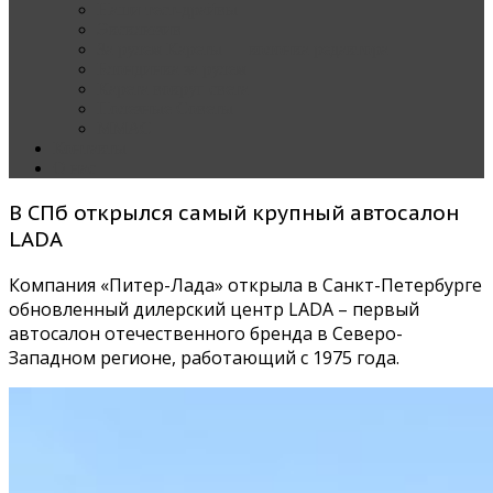
Наши тест-драйвы
Эксклюзив
За рулем Кареты — колонка редактора
Блондинка за рулем
Карета вокруг света
Полезные Советы
ММАС
Контакты
О нас
В СПб открылся самый крупный автосалон
LADA
Компания «Питер-Лада» открыла в Санкт-Петербурге
обновленный дилерский центр LADA – первый
автосалон отечественного бренда в Северо-
Западном регионе, работающий с 1975 года.