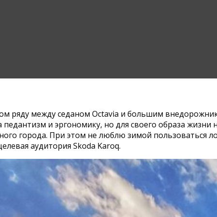
м ряду между седаном Octavia и большим внедорожником
за педантизм и эргономику, но для своего образа жизн
го города. При этом не люблю зимой пользоваться лоп
целевая аудитория Skoda Karoq.