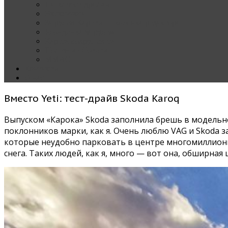
Наши тест-драйвы
Эксклюзив
За рулем Кареты — колонка редактора
Блондинка за рулем
Карета вокруг света
Полезные Советы
ММАС
Контакты
О нас
Вместо Yeti: тест-драйв Skoda Karoq
Выпуском «Карока» Skoda заполнила брешь в модельно
поклонников марки, как я. Очень люблю VAG и Skoda 
которые неудобно парковать в центре многомиллионно
снега. Таких людей, как я, много — вот она, обширная 