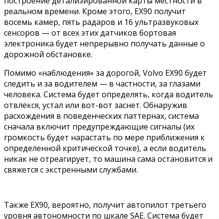
построение детализированной карты местности в
реальном времени. Кроме этого, EX90 получит
восемь камер, пять радаров и 16 ультразвуковых
сенсоров — от всех этих датчиков бортовая
электроника будет непрерывно получать данные о
дорожной обстановке.
Помимо «наблюдения» за дорогой, Volvo EX90 будет
следить и за водителем — в частности, за глазами
человека. Система будет определять, когда водитель
отвлёкся, устал или вот-вот заснет. Обнаружив
расхождения в поведенческих паттернах, система
сначала включит предупреждающие сигналы (их
громкость будет нарастать по мере приближения к
определенной критической точке), а если водитель
никак не отреагирует, то машина сама остановится и
свяжется с экстренными службами.
Также EX90, вероятно, получит автопилот третьего
уровня автономности по шкале SAE. Система будет