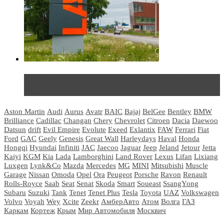
Не так страшен черт: мифы и реальность о ДЦ
LADA
Aston Martin
Audi
Aurus
Avatr
BAIC
Bajaj
BelGee
Bentley
BMW
Brilliance
Cadillac
Changan
Chery
Chevrolet
Citroen
Dacia
Daewoo
Datsun
drift
Evil Empire
Evolute
Exeed
Exlantix
FAW
Ferrari
Fiat
Ford
GAC
Geely
Genesis
Great Wall
Harleydays
Haval
Honda
Hongqi
Hyundai
Infiniti
JAC
Jaecoo
Jaguar
Jeep
Jeland
Jetour
Jetta
Kaiyi
KGM
Kia
Lada
Lamborghini
Land Rover
Lexus
Lifan
Lixiang
Luxgen
Lynk&Co
Mazda
Mercedes
MG
MINI
Mitsubishi
Muscle
Garage
Nissan
Omoda
Opel
Ora
Peugeot
Porsche
Ravon
Renault
Rolls-Royce
Saab
Seat
Senat
Skoda
Smart
Soueast
SsangYong
Subaru
Suzuki
Tank
Tenet
Tenet Plus
Tesla
Toyota
UAZ
Volkswagen
Volvo
Voyah
Wey
Xcite
Zeekr
АмберАвто
Атом
Волга
ГАЗ
Каркам
Кортеж
Крым
Мир Автомобиля
Москвич