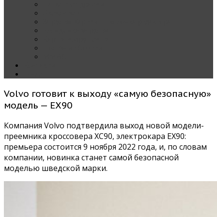
Наши тест-драйвы
Эксклюзив
За рулем Кареты — колонка редактора
Блондинка за рулем
Карета вокруг света
Полезные Советы
ММАС
Контакты
О нас
Volvo готовит к выходу «самую безопасную»
модель — EX90
Компания Volvo подтвердила выход новой модели-
преемника кроссовера XC90, электрокара EX90:
премьера состоится 9 ноября 2022 года, и, по словам
компании, новинка станет самой безопасной
моделью шведской марки.