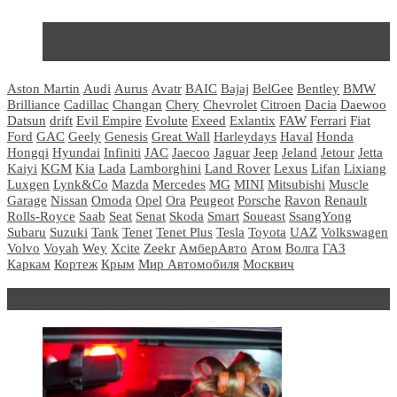
Не так страшен черт: мифы и реальность о ДЦ
LADA
Aston Martin
Audi
Aurus
Avatr
BAIC
Bajaj
BelGee
Bentley
BMW
Brilliance
Cadillac
Changan
Chery
Chevrolet
Citroen
Dacia
Daewoo
Datsun
drift
Evil Empire
Evolute
Exeed
Exlantix
FAW
Ferrari
Fiat
Ford
GAC
Geely
Genesis
Great Wall
Harleydays
Haval
Honda
Hongqi
Hyundai
Infiniti
JAC
Jaecoo
Jaguar
Jeep
Jeland
Jetour
Jetta
Kaiyi
KGM
Kia
Lada
Lamborghini
Land Rover
Lexus
Lifan
Lixiang
Luxgen
Lynk&Co
Mazda
Mercedes
MG
MINI
Mitsubishi
Muscle
Garage
Nissan
Omoda
Opel
Ora
Peugeot
Porsche
Ravon
Renault
Rolls-Royce
Saab
Seat
Senat
Skoda
Smart
Soueast
SsangYong
Subaru
Suzuki
Tank
Tenet
Tenet Plus
Tesla
Toyota
UAZ
Volkswagen
Volvo
Voyah
Wey
Xcite
Zeekr
АмберАвто
Атом
Волга
ГАЗ
Каркам
Кортеж
Крым
Мир Автомобиля
Москвич
Блондинка за рулем