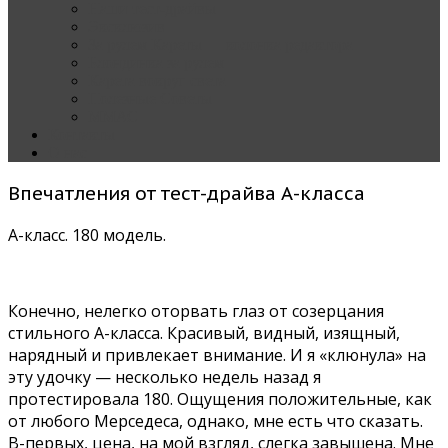
Наши тест-драйвы
Эксклюзив
За рулем Кареты — колонка редактора
Блондинка за рулем
Карета вокруг света
Полезные Советы
ММАС
Контакты
О нас
Впечатления от тест-драйва А-класса
А-класс. 180 модель.
Конечно, нелегко оторвать глаз от созерцания
стильного A-класса. Красивый, видный, изящный,
нарядный и привлекает внимание. И я «клюнула» на
эту удочку — несколько недель назад я
протестировала 180. Ощущения положительные, как
от любого Мерседеса, однако, мне есть что сказать.
В-первых, цена, на мой взгляд, слегка завышена. Мне