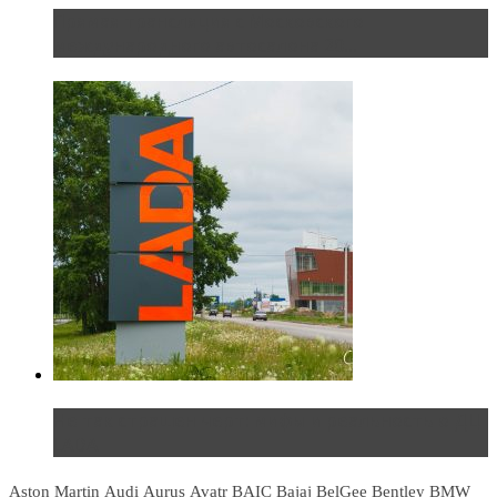
Прямая трансляция с Московского
международного автосалона 20...
Не так страшен черт: мифы и реальность о ДЦ
LADA
Aston Martin
Audi
Aurus
Avatr
BAIC
Bajaj
BelGee
Bentley
BMW