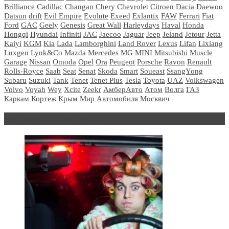
Brilliance
Cadillac
Changan
Chery
Chevrolet
Citroen
Dacia
Daewoo
Datsun
drift
Evil Empire
Evolute
Exeed
Exlantix
FAW
Ferrari
Fiat
Ford
GAC
Geely
Genesis
Great Wall
Harleydays
Haval
Honda
Hongqi
Hyundai
Infiniti
JAC
Jaecoo
Jaguar
Jeep
Jeland
Jetour
Jetta
Kaiyi
KGM
Kia
Lada
Lamborghini
Land Rover
Lexus
Lifan
Lixiang
Luxgen
Lynk&Co
Mazda
Mercedes
MG
MINI
Mitsubishi
Muscle
Garage
Nissan
Omoda
Opel
Ora
Peugeot
Porsche
Ravon
Renault
Rolls-Royce
Saab
Seat
Senat
Skoda
Smart
Soueast
SsangYong
Subaru
Suzuki
Tank
Tenet
Tenet Plus
Tesla
Toyota
UAZ
Volkswagen
Volvo
Voyah
Wey
Xcite
Zeekr
АмберАвто
Атом
Волга
ГАЗ
Каркам
Кортеж
Крым
Мир Автомобиля
Москвич
Блондинка за рулем