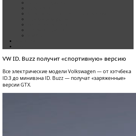
Наши тест-драйвы
Эксклюзив
За рулем Кареты — колонка редактора
Блондинка за рулем
Карета вокруг света
Полезные Советы
ММАС
Контакты
О нас
VW ID. Buzz получит «спортивную» версию
Все электрические модели Volkswagen — от хэтчбека
ID.3 до минивэна ID. Buzz — получат «заряженные»
версии GTX.