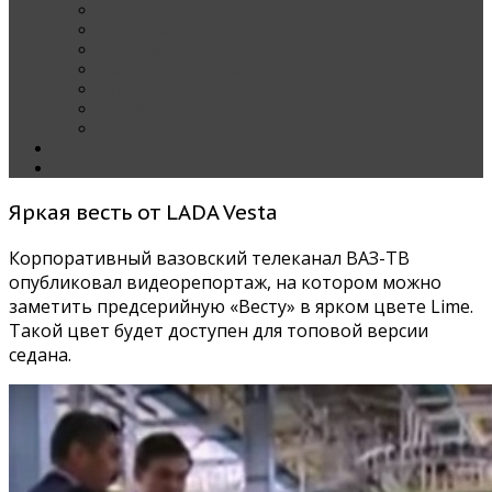
Наши тест-драйвы
Эксклюзив
За рулем Кареты — колонка редактора
Блондинка за рулем
Карета вокруг света
Полезные Советы
ММАС
Контакты
О нас
Яркая весть от LADA Vesta
Корпоративный вазовский телеканал ВАЗ-ТВ
опубликовал видеорепортаж, на котором можно
заметить предсерийную «Весту» в ярком цвете Lime.
Такой цвет будет доступен для топовой версии
седана.