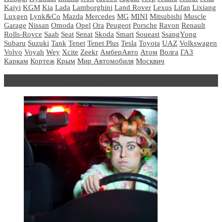
Kaiyi
KGM
Kia
Lada
Lamborghini
Land Rover
Lexus
Lifan
Lixiang
Luxgen
Lynk&Co
Mazda
Mercedes
MG
MINI
Mitsubishi
Muscle
Garage
Nissan
Omoda
Opel
Ora
Peugeot
Porsche
Ravon
Renault
Rolls-Royce
Saab
Seat
Senat
Skoda
Smart
Soueast
SsangYong
Subaru
Suzuki
Tank
Tenet
Tenet Plus
Tesla
Toyota
UAZ
Volkswagen
Volvo
Voyah
Wey
Xcite
Zeekr
АмберАвто
Атом
Волга
ГАЗ
Каркам
Кортеж
Крым
Мир Автомобиля
Москвич
Блондинка за рулем