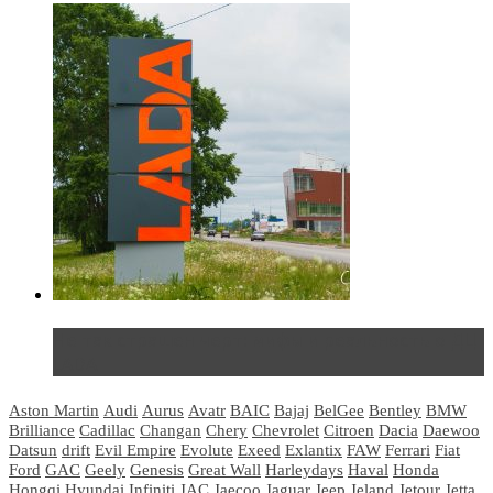
Не так страшен черт: мифы и реальность о ДЦ
LADA
Aston Martin
Audi
Aurus
Avatr
BAIC
Bajaj
BelGee
Bentley
BMW
Brilliance
Cadillac
Changan
Chery
Chevrolet
Citroen
Dacia
Daewoo
Datsun
drift
Evil Empire
Evolute
Exeed
Exlantix
FAW
Ferrari
Fiat
Ford
GAC
Geely
Genesis
Great Wall
Harleydays
Haval
Honda
Hongqi
Hyundai
Infiniti
JAC
Jaecoo
Jaguar
Jeep
Jeland
Jetour
Jetta