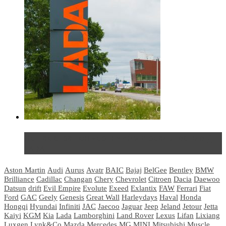
Не так страшен черт: мифы и реальность о ДЦ
LADA
Aston Martin
Audi
Aurus
Avatr
BAIC
Bajaj
BelGee
Bentley
BMW
Brilliance
Cadillac
Changan
Chery
Chevrolet
Citroen
Dacia
Daewoo
Datsun
drift
Evil Empire
Evolute
Exeed
Exlantix
FAW
Ferrari
Fiat
Ford
GAC
Geely
Genesis
Great Wall
Harleydays
Haval
Honda
Hongqi
Hyundai
Infiniti
JAC
Jaecoo
Jaguar
Jeep
Jeland
Jetour
Jetta
Kaiyi
KGM
Kia
Lada
Lamborghini
Land Rover
Lexus
Lifan
Lixiang
Luxgen
Lynk&Co
Mazda
Mercedes
MG
MINI
Mitsubishi
Muscle