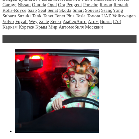
Garage
Nissan
Omoda
Opel
Ora
Peugeot
Porsche
Ravon
Renault
Rolls-Royce
Saab
Seat
Senat
Skoda
Smart
Soueast
SsangYong
Subaru
Suzuki
Tank
Tenet
Tenet Plus
Tesla
Toyota
UAZ
Volkswagen
Volvo
Voyah
Wey
Xcite
Zeekr
АмберАвто
Атом
Волга
ГАЗ
Каркам
Кортеж
Крым
Мир Автомобиля
Москвич
Блондинка за рулем