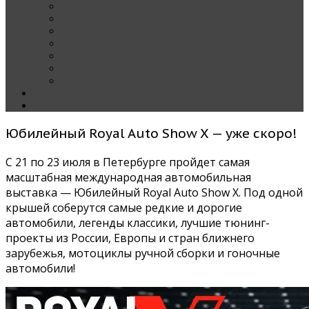
Наши тест-драйвы
Эксклюзив
За рулем Кареты — колонка редактора
Блондинка за рулем
Карета вокруг света
Полезные Советы
ММАС
Контакты
О нас
Юбилейный Royal Auto Show X — уже скоро!
С 21 по 23 июля в Петербурге пройдет самая
масштабная международная автомобильная
выставка — Юбилейный Royal Auto Show X. Под одной
крышей соберутся самые редкие и дорогие
автомобили, легенды классики, лучшие тюнинг-
проекты из России, Европы и стран ближнего
зарубежья, мотоциклы ручной сборки и гоночные
автомобили!