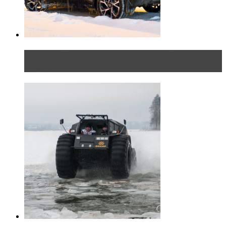
Тест-драйв Toyota C-HR: идеальный качок для
России