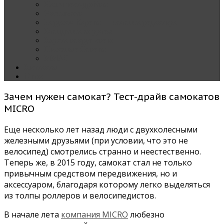
Наши тест-драйвы
Эксклюзив
За рулем Кареты — колонка редактора
Блондинка за рулем
Карета вокруг света
Полезные Советы
ММАС
Контакты
О нас
Зачем нужен самокат? Тест-драйв самокатов
MICRO
Еще несколько лет назад люди с двухколесными
железными друзьями (при условии, что это не
велосипед) смотрелись странно и неестественно.
Теперь же, в 2015 году, самокат стал не только
привычным средством передвижения, но и
аксессуаром, благодаря которому легко выделяться
из толпы роллеров и велосипедистов.
В начале лета
компания MICRO
любезно