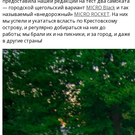
предоставила нашей редакции на тест два самоката
— городской щегольский вариант
MICRO Black
и так
называемый «внедорожный»
MICRO ROCKET
. На них
мы успели и укататься всласть по Крестовскому
острову, и регулярно добираться на них до
работы; мы брали их и на пикники, и за город, и даже
в другие страны!