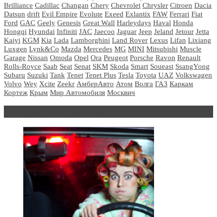
Brilliance
Cadillac
Changan
Chery
Chevrolet
Chrysler
Citroen
Dacia
Datsun
drift
Evil Empire
Evolute
Exeed
Exlantix
FAW
Ferrari
Fiat
Ford
GAC
Geely
Genesis
Great Wall
Harleydays
Haval
Honda
Hongqi
Hyundai
Infiniti
JAC
Jaecoo
Jaguar
Jeep
Jeland
Jetour
Jetta
Kaiyi
KGM
Kia
Lada
Lamborghini
Land Rover
Lexus
Lifan
Lixiang
Luxgen
Lynk&Co
Mazda
Mercedes
MG
MINI
Mitsubishi
Muscle
Garage
Nissan
Omoda
Opel
Ora
Peugeot
Porsche
Ravon
Renault
Rolls-Royce
Saab
Seat
Senat
SKM
Skoda
Smart
Soueast
SsangYong
Subaru
Suzuki
Tank
Tenet
Tenet Plus
Tesla
Toyota
UAZ
Volkswagen
Volvo
Wey
Xcite
Zeekr
АмберАвто
Атом
Волга
ГАЗ
Каркам
Кортеж
Крым
Мир Автомобиля
Москвич
Блондинка за рулем