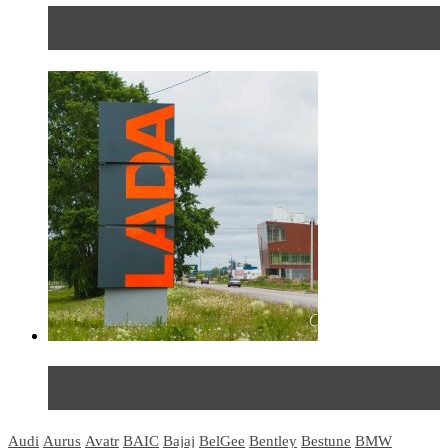
Прямая трансляция с Московского
международного автосалона 20...
Не так страшен черт: мифы и реальность о ДЦ
LADA
Audi
Aurus
Avatr
BAIC
Bajaj
BelGee
Bentley
Bestune
BMW