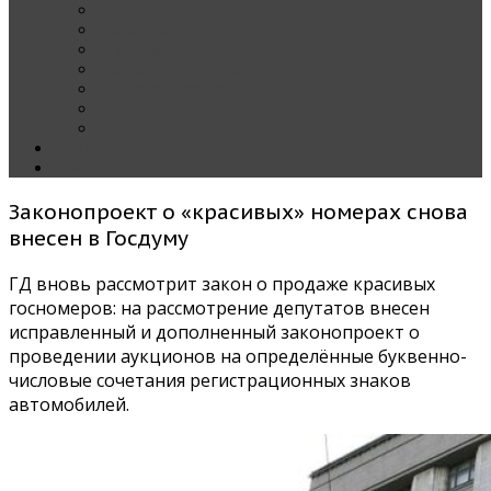
Наши тест-драйвы
Эксклюзив
За рулем Кареты — колонка редактора
Блондинка за рулем
Карета вокруг света
Полезные Советы
ММАС
Контакты
О нас
Законопроект о «красивых» номерах снова
внесен в Госдуму
ГД вновь рассмотрит закон о продаже красивых
госномеров: на рассмотрение депутатов внесен
исправленный и дополненный законопроект о
проведении аукционов на определённые буквенно-
числовые сочетания регистрационных знаков
автомобилей.