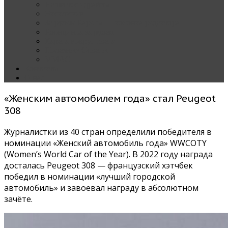
Наши тест-драйвы
Эксклюзив
За рулем Кареты — колонка редактора
Блондинка за рулем
Карета вокруг света
Полезные Советы
ММАС
Контакты
О нас
«Женским автомобилем года» стал Peugeot
308
Журналистки из 40 стран определили победителя в
номинации «Женский автомобиль года» WWCOTY
(Women’s World Car of the Year). В 2022 году награда
досталась Peugeot 308 — французский хэтчбек
победил в номинации «лучший городской
автомобиль» и завоевал награду в абсолютном
зачёте.