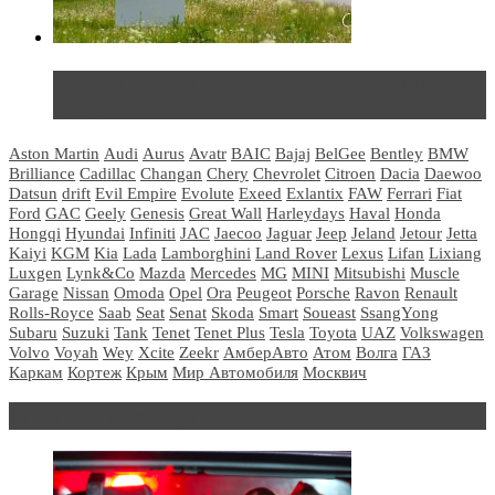
Не так страшен черт: мифы и реальность о ДЦ
LADA
Aston Martin
Audi
Aurus
Avatr
BAIC
Bajaj
BelGee
Bentley
BMW
Brilliance
Cadillac
Changan
Chery
Chevrolet
Citroen
Dacia
Daewoo
Datsun
drift
Evil Empire
Evolute
Exeed
Exlantix
FAW
Ferrari
Fiat
Ford
GAC
Geely
Genesis
Great Wall
Harleydays
Haval
Honda
Hongqi
Hyundai
Infiniti
JAC
Jaecoo
Jaguar
Jeep
Jeland
Jetour
Jetta
Kaiyi
KGM
Kia
Lada
Lamborghini
Land Rover
Lexus
Lifan
Lixiang
Luxgen
Lynk&Co
Mazda
Mercedes
MG
MINI
Mitsubishi
Muscle
Garage
Nissan
Omoda
Opel
Ora
Peugeot
Porsche
Ravon
Renault
Rolls-Royce
Saab
Seat
Senat
Skoda
Smart
Soueast
SsangYong
Subaru
Suzuki
Tank
Tenet
Tenet Plus
Tesla
Toyota
UAZ
Volkswagen
Volvo
Voyah
Wey
Xcite
Zeekr
АмберАвто
Атом
Волга
ГАЗ
Каркам
Кортеж
Крым
Мир Автомобиля
Москвич
Блондинка за рулем