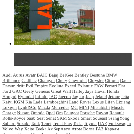
Не так страшен черт: мифы и реальность о ДЦ
LADA
Audi
Aurus
Avatr
BAIC
Bajaj
BelGee
Bentley
Bestune
BMW
Brilliance
Cadillac
Changan
Chery
Chevrolet
Chrysler
Citroen
Dacia
Datsun
drift
Evil Empire
Evolute
Exeed
Exlantix
FAW
Ferrari
Fiat
Ford
GAC
Geely
Genesis
Great Wall
Harleydays
Haval
Honda
Hongqi
Hyundai
Infiniti
JAC
Jaecoo
Jaguar
Jeep
Jeland
Jetour
Jetta
Kaiyi
KGM
Kia
Lada
Lamborghini
Land Rover
Lexus
Lifan
Lixiang
Luxgen
Lynk&Co
Mazda
Mercedes
MG
MINI
Mitsubishi
Muscle
Garage
Nissan
Omoda
Opel
Ora
Peugeot
Porsche
Ravon
Renault
Rolls-Royce
Saab
Seat
Senat
SKM
Skoda
Smart
Soueast
SsangYong
Subaru
Suzuki
Tank
Tenet
Tenet Plus
Tesla
Toyota
UAZ
Volkswagen
Volvo
Wey
Xcite
Zeekr
АмберАвто
Атом
Волга
ГАЗ
Каркам