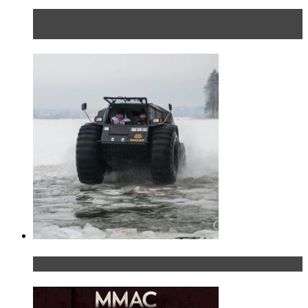
Тест-драйв Toyota C-HR: идеальный качок для
России
«Шерп» — свобода выбора пути