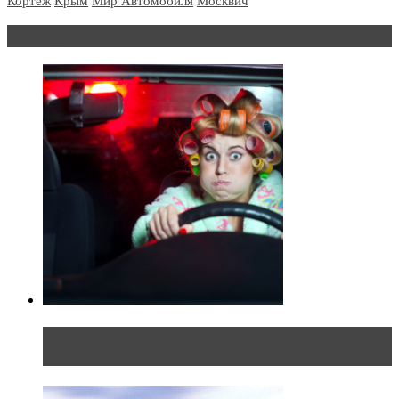
Кортеж
Крым
Мир Автомобиля
Москвич
Блондинка за рулем
Блондинка в автосервисе: первый раз всегда
больно