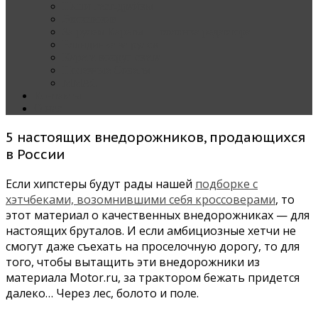
Наши тест-драйвы
Эксклюзив
За рулем Кареты — колонка редактора
Блондинка за рулем
Карета вокруг света
Полезные Советы
ММАС
Контакты
О нас
5 настоящих внедорожников, продающихся
в России
Если хипстеры будут рады нашей
подборке с
хэтчбеками, возомнившими себя кроссоверами
, то
этот материал о качественных внедорожниках — для
настоящих бруталов. И если амбициозные хетчи не
смогут даже съехать на проселочную дорогу, то для
того, чтобы вытащить эти внедорожники из
материала Motor.ru, за трактором бежать придется
далеко… Через лес, болото и поле.