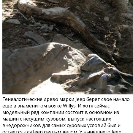
Генеалогические древо марки Jeep берет свое начало
еще в знаменитом вояке Willys. И хотя сейчас
модельный ряд компании состоит в основном из
машин с несущим кузовом, выпуск настоящих
внедорожников для самых суровых условий был и
остается для Jeep святым делом. У нынешнего Jeep