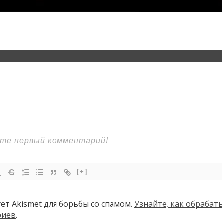
[+]
ует Akismet для борьбы со спамом.
Узнайте, как обраба
риев
.