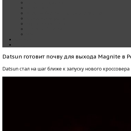
Наши тест-драйвы
Эксклюзив
За рулем Кареты — колонка редактора
Блондинка за рулем
Карета вокруг света
Полезные Советы
ММАС
Контакты
О нас
Datsun готовит почву для выхода Magnite в 
Datsun стал на шаг ближе к запуску нового кроссовер