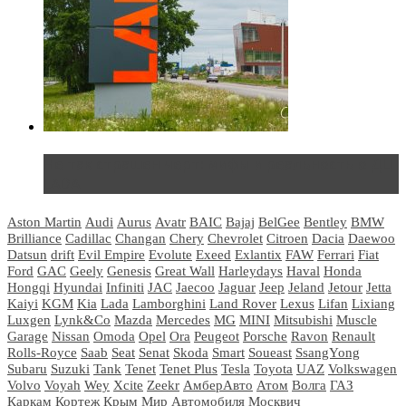
Не так страшен черт: мифы и реальность о ДЦ
LADA
Aston Martin
Audi
Aurus
Avatr
BAIC
Bajaj
BelGee
Bentley
BMW
Brilliance
Cadillac
Changan
Chery
Chevrolet
Citroen
Dacia
Daewoo
Datsun
drift
Evil Empire
Evolute
Exeed
Exlantix
FAW
Ferrari
Fiat
Ford
GAC
Geely
Genesis
Great Wall
Harleydays
Haval
Honda
Hongqi
Hyundai
Infiniti
JAC
Jaecoo
Jaguar
Jeep
Jeland
Jetour
Jetta
Kaiyi
KGM
Kia
Lada
Lamborghini
Land Rover
Lexus
Lifan
Lixiang
Luxgen
Lynk&Co
Mazda
Mercedes
MG
MINI
Mitsubishi
Muscle
Garage
Nissan
Omoda
Opel
Ora
Peugeot
Porsche
Ravon
Renault
Rolls-Royce
Saab
Seat
Senat
Skoda
Smart
Soueast
SsangYong
Subaru
Suzuki
Tank
Tenet
Tenet Plus
Tesla
Toyota
UAZ
Volkswagen
Volvo
Voyah
Wey
Xcite
Zeekr
АмберАвто
Атом
Волга
ГАЗ
Каркам
Кортеж
Крым
Мир Автомобиля
Москвич