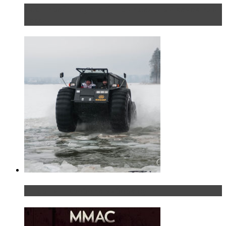
Тест-драйв Toyota C-HR: идеальный качок для
России
«Шерп» — свобода выбора пути