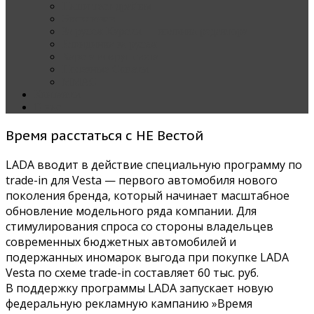
Наши тест-драйвы
Эксклюзив
За рулем Кареты — колонка редактора
Блондинка за рулем
Карета вокруг света
Полезные Советы
ММАС
Контакты
О нас
Время расстаться с НЕ Вестой
LADA вводит в действие специальную программу по
trade-in для Vesta — первого автомобиля нового
поколения бренда, который начинает масштабное
обновление модельного ряда компании. Для
стимулирования спроса со стороны владельцев
современных бюджетных автомобилей и
подержанных иномарок выгода при покупке LADA
Vesta по схеме trade-in составляет 60 тыс. руб.
В поддержку программы LADA запускает новую
федеральную рекламную кампанию »Время